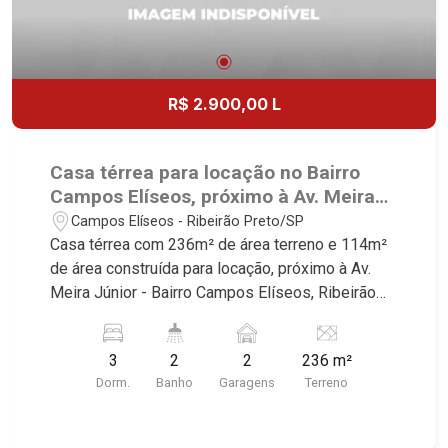
R$ 2.900,00 L
Casa térrea para locação no Bairro
Campos Elíseos, próximo à Av. Meira
Júnior - Ribeirão Preto/SP.
Campos Elíseos - Ribeirão Preto/SP
Casa térrea com 236m² de área terreno e 114m²
de área construída para locação, próximo à Av.
Meira Júnior - Bairro Campos Elíseos, Ribeirão
Preto/SP. Conheça as características deste
imóvel que a Martinelli Imobiliária selecionou
3
2
2
236 m²
para você: - 236m² de área terreno e 114m² de
Dorm.
Banho
Garagens
Terreno
área construída - 3 dormitórios - Banheiro social -
Sala 2 ambientes - Cozinha planejada - Área de
serviço - Quintal - Corredor lateral - 2 vagas