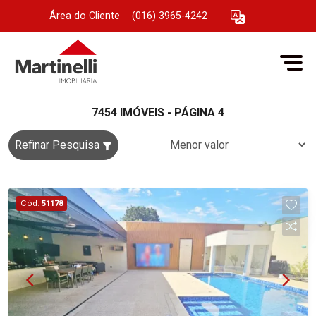
Área do Cliente
|
(016) 3965-4242
7454 IMÓVEIS - PÁGINA 4
Refinar Pesquisa
Cód.
51178