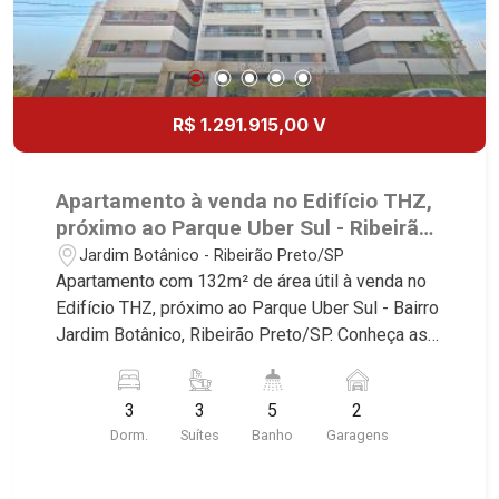
Nova Aliança, Boulevard, Higienópolis, Sumaré,
Jardim América, Alto do Ipê, Jardim Irajá, Royal
Park, Jardim Califórnia, Quinta da Primavera,
Bonfim Paulista, Vila Seixas, Jardim Paulista,
Jardim Paulistano, Lagoinha, Ribeirânia, Nova
R$ 1.291.915,00 V
Ribeirânia, Jardim Macedo, Jardim São Luiz,
Centro, Jardim Flórida, Jardim Centenário,
Recreio das Acácias, Jardim Ana Maria, San
Apartamento à venda no Edifício THZ,
Marco, Vila Romana, Bosque dos Juritis, Jardim
próximo ao Parque Uber Sul - Ribeirão
dos Guaporés e Bella Città Residencial e
Preto/SP.
Jardim Botânico - Ribeirão Preto/SP
Industrial. Avenida João Fiúsa, 1051 - Alto da Boa
Apartamento com 132m² de área útil à venda no
Vista | Ribeirão Preto
Edifício THZ, próximo ao Parque Uber Sul - Bairro
Jardim Botânico, Ribeirão Preto/SP. Conheça as
características deste imóvel que a Martinelli
Imobiliária selecionou para você: - 132m² de área
3
3
5
2
útil - 3 suítes - Sala 2 ambientes - Lavabo -
Dorm.
Suítes
Banho
Garagens
Cozinha - Área de serviço - Banheiro de serviço -
Varanda gourmet - 2 vagas Martinelli Imobiliária -
excelência absoluta no mercado imobiliário de