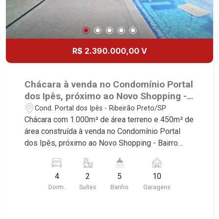
R$ 2.390.000,00 V
Chácara à venda no Condomínio Portal
dos Ipês, próximo ao Novo Shopping -
Ribeirão Preto/SP.
Cond. Portal dos Ipês - Ribeirão Preto/SP
Chácara com 1.000m² de área terreno e 450m² de
área construída à venda no Condomínio Portal
dos Ipês, próximo ao Novo Shopping - Bairro
Cond. Portal dos Ipês, Ribeirão Preto/SP.
Conheça as características deste imóvel que a
4
2
5
10
Martinelli Imobiliária selecionou para você: -
Dorm.
Suítes
Banho
Garagens
1.000m² de área terreno e 450m² de área
construída - 4 dormitórios com ar-condicionado
sendo 2 suítes - Banheiro social - Sala 2