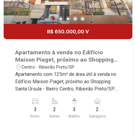
R$ 650.000,00 V
Apartamento à venda no Edifício
Maison Piaget, próximo ao Shopping
Santa Úrsula - Ribeirão Preto/SP.
Centro - Ribeirão Preto/SP
Apartamento com 125m² de área útil à venda no
Edifício Maison Piaget, próximo ao Shopping
Santa Úrsula - Bairro Centro, Ribeirão Preto/SP.
Conheça as características deste imóvel que a
Martinelli Imobiliária selecionou para você: -
3
2
3
2
125m² de área útil - 3 dormitórios com armários,
Dorm.
Suítes
Banho
Garagens
sendo 2 suítes - Sala 3 ambientes - Lavabo -
Cozinha e área de serviço planejadas - 2 vagas
Martinelli Imobiliária - excelência absoluta no