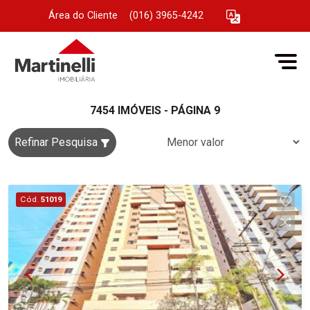
Área do Cliente
|
(016) 3965-4242
7454 IMÓVEIS - PÁGINA 9
Refinar Pesquisa
Cód.
51019