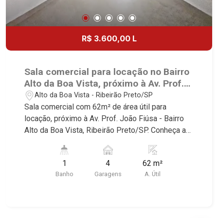
Jardim Califórnia, Quinta da Primavera, Bonfim
Paulista, Vila Seixas, Jardim Paulista, Jardim
Paulistano, Lagoinha, Ribeirânia, Nova Ribeirânia,
R$ 3.600,00 L
Jardim Macedo, Jardim São Luiz, Centro, Jardim
Flórida, Jardim Centenário, Recreio das Acácias,
Jardim Ana Maria, San Marco, Vila Romana,
Sala comercial para locação no Bairro
Bosque dos Juritis, Jardim dos Guaporés e Bella
Alto da Boa Vista, próximo à Av. Prof.
Città Residencial e Industrial. Avenida João Fiúsa,
João Fiúsa - Ribeirão Preto/SP.
Alto da Boa Vista - Ribeirão Preto/SP
1051 - Alto da Boa Vista | Ribeirão Preto
Sala comercial com 62m² de área útil para
locação, próximo à Av. Prof. João Fiúsa - Bairro
Alto da Boa Vista, Ribeirão Preto/SP. Conheça as
características deste imóvel que a Martinelli
Imobiliária selecionou para você: - 62m² de área
1
4
62 m²
útil - Copa - 1 W.C. Martinelli Imobiliária -
Banho
Garagens
A. Útil
excelência absoluta no mercado imobiliário de
Ribeirão Preto. Referência em imóveis de alto
padrão, somos especialistas na venda e locação
de casas e terrenos residenciais e comerciais