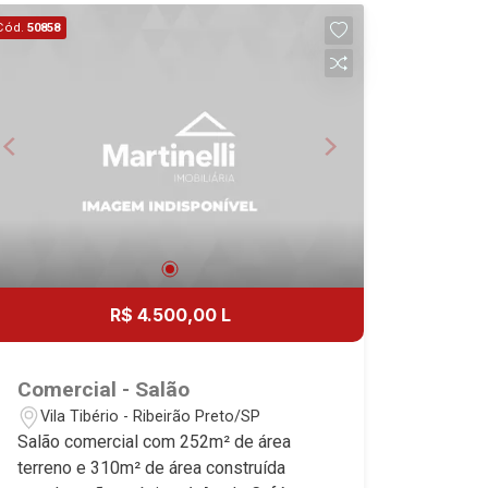
absoluta no mercado imobiliário de
Cód.
50858
Ribeirão Preto. Referência em imóveis
de alto padrão, somos especialistas na
venda e locação de casas e terrenos
residenciais e comerciais nos bairros
mais desejados da Zona Sul,
reconhecidos por sua segurança,
infraestrutura e qualidade de vida
incomparável. Atuamos nos bairros de
maior prestígio da região, como: Alto da
Boa Vista, Jardim Botânico, Jardim
Olhos D`Água, Vila do Golfe, City
R$ 4.500,00 L
Ribeirão, Jardim Canadá, Guaporé, Ilhas
do Sul, Jardim Nova Aliança, Boulevard,
Higienópolis, Sumaré, Jardim América,
Comercial - Salão
Alto do Ipê, Jardim Irajá, Royal Park,
Vila Tibério - Ribeirão Preto/SP
Jardim Califórnia, Quinta da Primavera,
Salão comercial com 252m² de área
Bonfim Paulista, Vila Seixas, Jardim
terreno e 310m² de área construída
Paulista, Jardim Paulistano, Lagoinha,