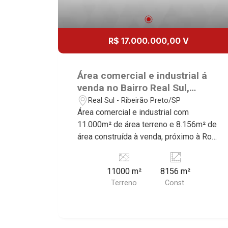
R$ 17.000.000,00 V
Área comercial e industrial á
venda no Bairro Real Sul,
próximo à Rod. Antônio Duarte
Real Sul - Ribeirão Preto/SP
Nogueira - Ribeirão Preto/SP.
Área comercial e industrial com
11.000m² de área terreno e 8.156m² de
área construída à venda, próximo à Rod.
Antônio Duarte Nogueira - Bairro Real
Sul, Ribeirão Preto/SP. Conheça as
11000 m²
8156 m²
características deste imóvel que a
Terreno
Const.
Martinelli Imobiliária selecionou para
você: - 11.000m² de área terreno e
8.156m² de área construída Martinelli
Imobiliária - excelência absoluta no