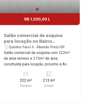
R$ 1.200,00 L
Salão comercial de esquina
para locação no Bairro
Quintino Facci II, próximo à Av.
Quintino Facci II - Ribeirão Preto/SP
Mal. Costa e Silva - Ribeirão
Salão comercial de esquina com 222m²
Preto/SP.
de área terreno e 213m² de área
construída para locação, próximo à Av.
Mal. Costa e Silva - Bairro Quintino
Facci II, Ribeirão Preto/SP. Conheça as
222 m²
213 m²
características deste imóvel que a
Terreno
Const.
Martinelli Imobiliária selecionou para
você: - 222m² de área terreno e 213m²
de área construída - Amplo espaço
Martinelli Imobiliária - excelência