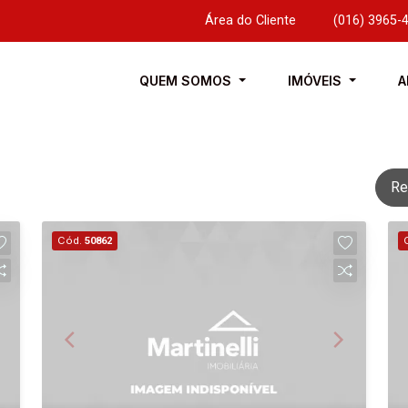
Área do Cliente
|
(016) 3965-
QUEM SOMOS
IMÓVEIS
A
Re
Cód.
50862