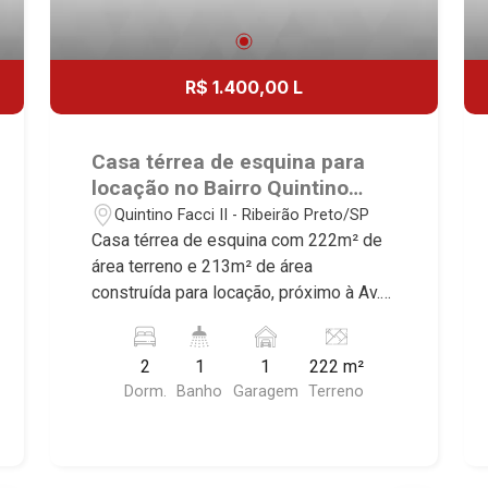
R$ 1.400,00 L
Casa térrea de esquina para
locação no Bairro Quintino
Facci II, próximo à Av. Mal.
Quintino Facci II - Ribeirão Preto/SP
Costa e Silva - Ribeirão
Casa térrea de esquina com 222m² de
Preto/SP.
área terreno e 213m² de área
construída para locação, próximo à Av.
Mal. Costa e Silva - Bairro Quintino
Facci II, Ribeirão Preto/SP. Conheça as
2
1
1
222 m²
características deste imóvel que a
Dorm.
Banho
Garagem
Terreno
Martinelli Imobiliária selecionou para
você: - 222m² de área terreno e 213m²
de área construída - 2 dormitórios -
Banheiro social - Cozinha - Área de