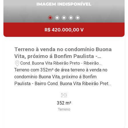
R$ 420.000,00 V
Terreno à venda no condomínio Buona
Vita, próximo á Bonfim Paulista -
Ribeirão Preto/SP.
Cond. Buona Vita Ribeirão Preto - Ribeirão
Preto/SP
Terreno com 352m² de área terreno à venda no
condomínio Buona Vita, próximo á Bonfim
Paulista - Bairro Cond. Buona Vita Ribeirão Preto,
Ribeirão Preto/SP. Conheça as características
deste imóvel que a Martinelli Imobiliária
352 m²
selecionou para você: - 352² de área terreno -
Terreno
Condomínio fechado - Portaria 24Hrs Martinelli
Imobiliária - excelência absoluta no mercado
imobiliário de Ribeirão Preto. Referência em