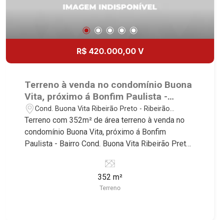
R$ 420.000,00 V
Terreno à venda no condomínio Buona
Vita, próximo á Bonfim Paulista -
Ribeirão Preto/SP.
Cond. Buona Vita Ribeirão Preto - Ribeirão
Preto/SP
Terreno com 352m² de área terreno à venda no
condomínio Buona Vita, próximo á Bonfim
Paulista - Bairro Cond. Buona Vita Ribeirão Preto,
Ribeirão Preto/SP. Conheça as características
deste imóvel que a Martinelli Imobiliária
352 m²
selecionou para você: - 352² de área terreno -
Terreno
Condomínio fechado - Portaria 24Hrs Martinelli
Imobiliária - excelência absoluta no mercado
imobiliário de Ribeirão Preto. Referência em