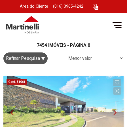
Área do Cliente
|
(016) 3965-4242
7454 IMÓVEIS - PÁGINA 8
Refinar Pesquisa
Cód.
51061