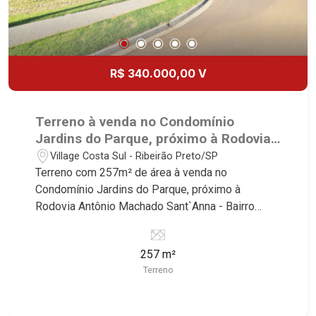
R$ 340.000,00 V
Terreno à venda no Condomínio
Jardins do Parque, próximo à Rodovia
Antônio Machado Sant`Anna - Ribeirão
Village Costa Sul - Ribeirão Preto/SP
Preto/SP.
Terreno com 257m² de área à venda no
Condomínio Jardins do Parque, próximo à
Rodovia Antônio Machado Sant`Anna - Bairro
Village Costa Sul, Ribeirão Preto/SP. Conheça as
características deste imóvel que a Martinelli
257 m²
Imobiliária selecionou para você: - 257m² de área
Terreno
terreno - Aclive - Condomínio fechado - Portaria
24hr Martinelli Imobiliária - excelência absoluta
no mercado imobiliário de Ribeirão Preto.