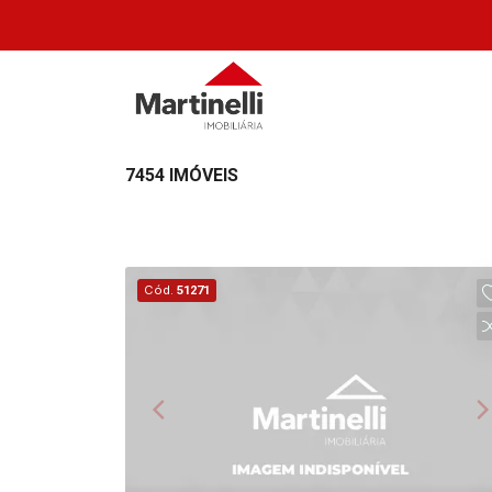
7454 IMÓVEIS
Cód.
51271