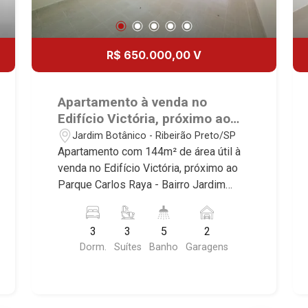
R$ 650.000,00 V
Apartamento à venda no
Edifício Victória, próximo ao
Parque Carlos Raya - Ribeirão
Jardim Botânico - Ribeirão Preto/SP
Preto/SP.
Apartamento com 144m² de área útil à
venda no Edifício Victória, próximo ao
Parque Carlos Raya - Bairro Jardim
Botânico, Ribeirão Preto/SP. Conheça
as características deste imóvel que a
3
3
5
2
Martinelli Imobiliária selecionou para
Dorm.
Suítes
Banho
Garagens
você: - 144m² de área útil - 3 suítes
sendo 2 com armários - Sala 2
ambientes - Lavabo - Cozinha e área de
serviço planejadas - Banheiro de