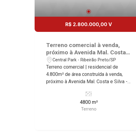
R$ 2.800.000,00 V
Terreno comercial à venda,
próximo à Avenida Mal. Costa e
Silva - Ribeirão Preto/SP.
Central Park - Ribeirão Preto/SP
Terreno comercial | residencial de
4.800m² de área construída à venda,
próximo à Avenida Mal. Costa e Silva -
Bairro Central Park, Ribeirão Preto/SP.
Conheça as características deste
4800 m²
imóvel que a Martinelli Imobiliária
Terreno
selecionou para você: - 4.800m² de
área terreno - Projeto aprovado de 96
apartamentos de uma vaga com área de
lazer Martinelli Imobiliária - excelência