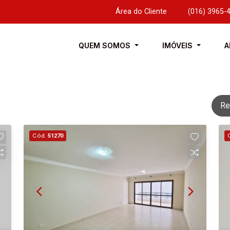
Área do Cliente
|
(016) 3965-
QUEM SOMOS
IMÓVEIS
A
Re
Cód.
51270