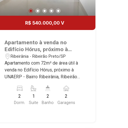
R$ 540.000,00 V
Apartamento à venda no
Edifício Hórus, próximo à
UNAERP - Ribeirão Preto/SP.
Ribeirânia - Ribeirão Preto/SP
Apartamento com 72m² de área útil à
venda no Edifício Hórus, próximo à
UNAERP - Bairro Ribeirânia, Ribeirão
Preto/SP. Conheça as características
deste imóvel que a Martinelli
2
1
2
2
Imobiliária selecionou para você: -
Dorm.
Suite
Banho
Garagens
72m² de área útil - 2 dormitórios sendo
1 suíte - Banheiro social - Sala 2
ambientes - Cozinha - Área de serviço -
Sacada - 2 vagas Martinelli Imobiliária -