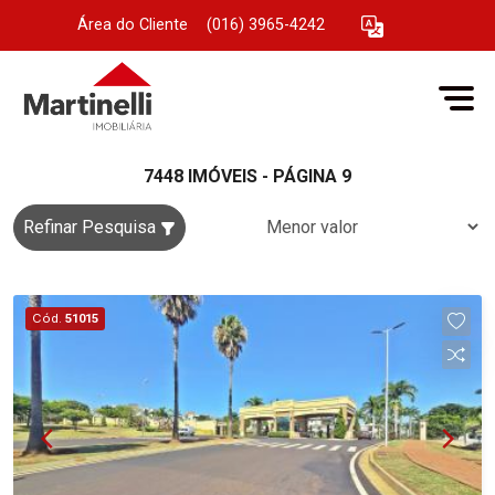
Área do Cliente
|
(016) 3965-4242
7448 IMÓVEIS - PÁGINA 9
Refinar Pesquisa
Cód.
51015