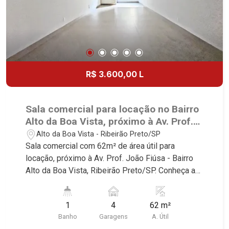
Canadá, Guaporé, Ilhas do Sul, Jardim Nova
Aliança, Boulevard, Higienópolis, Sumaré, Jardim
América, Alto do Ipê, Jardim Irajá, Royal Park,
Jardim Califórnia, Quinta da Primavera, Bonfim
Paulista, Vila Seixas, Jardim Paulista, Jardim
Paulistano, Lagoinha, Ribeirânia, Nova Ribeirânia,
R$ 3.600,00 L
Jardim Macedo, Jardim São Luiz, Centro, Jardim
Flórida, Jardim Centenário, Recreio das Acácias,
Jardim Ana Maria, San Marco, Vila Romana,
Sala comercial para locação no Bairro
Bosque dos Juritis, Jardim dos Guaporés e Bella
Alto da Boa Vista, próximo à Av. Prof.
Città Residencial e Industrial. Avenida João Fiúsa,
João Fiúsa - Ribeirão Preto/SP.
Alto da Boa Vista - Ribeirão Preto/SP
1051 - Alto da Boa Vista | Ribeirão Preto
Sala comercial com 62m² de área útil para
locação, próximo à Av. Prof. João Fiúsa - Bairro
Alto da Boa Vista, Ribeirão Preto/SP. Conheça as
características deste imóvel que a Martinelli
Imobiliária selecionou para você: - 62m² de área
1
4
62 m²
útil - Copa - 1 W.C. Martinelli Imobiliária -
Banho
Garagens
A. Útil
excelência absoluta no mercado imobiliário de