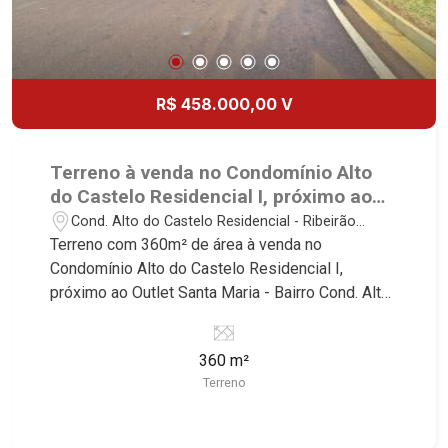
R$ 458.000,00 V
Terreno à venda no Condomínio Alto
do Castelo Residencial I, próximo ao
Outlet Santa Maria - Ribeirão Preto/SP.
Cond. Alto do Castelo Residencial - Ribeirão
Preto/SP
Terreno com 360m² de área à venda no
Condomínio Alto do Castelo Residencial I,
próximo ao Outlet Santa Maria - Bairro Cond. Alto
do Castelo Residencial, Ribeirão Preto/SP.
Conheça as características deste imóvel que a
360 m²
Martinelli Imobiliária selecionou para você: -
Terreno
360m² de área terreno - Plano - Condomínio
fechado - Portaria 24hr Martinelli Imobiliária -
excelência absoluta no mercado imobiliário de