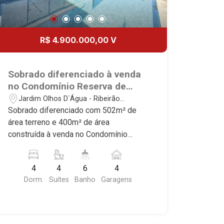
R$ 4.900.000,00 V
Sobrado diferenciado à venda
no Condomínio Reserva de
Santa Luisa, próximo ao Olhos
Jardim Olhos D`Água - Ribeirão
D`Água - Ribeirão Preto/SP.
Preto/SP
Sobrado diferenciado com 502m² de
área terreno e 400m² de área
construída à venda no Condomínio
Reserva de Santa Luisa, próximo ao
Olhos D`Água - Bairro Jardim Olhos
4
4
6
4
D`Água, Ribeirão Preto/SP. Conheça as
Dorm.
Suítes
Banho
Garagens
características deste imóvel que a
Martinelli Imobiliária selecionou para
você: - 502m² de área terreno e 400m²
de área construída - 4 suítes - Home -