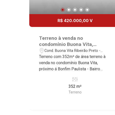
R$ 420.000,00 V
Terreno à venda no
condomínio Buona Vita,
próximo á Bonfim Paulista -
Cond. Buona Vita Ribeirão Preto -
Ribeirão Preto/SP.
Ribeirão Preto/SP
Terreno com 352m² de área terreno à
venda no condomínio Buona Vita,
próximo á Bonfim Paulista - Bairro
Cond. Buona Vita Ribeirão Preto,
Ribeirão Preto/SP. Conheça as
352 m²
características deste imóvel que a
Terreno
Martinelli Imobiliária selecionou para
você: - 352² de área terreno -
Condomínio fechado - Portaria 24Hrs
Martinelli Imobiliária - excelência