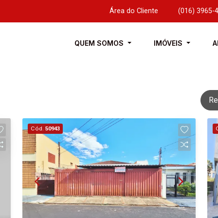
Área do Cliente
|
(016) 3965-
QUEM SOMOS
IMÓVEIS
A
Re
Cód.
50943