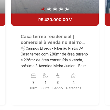
R$ 420.000,00 V
Casa térrea residencial |
comercial à venda no Bairro
Campos Elíseos, próximo à
Campos Elíseos - Ribeirão Preto/SP
Avenida Meira Junior - Ribeirão
Casa térrea com 280m² de área terreno
Preto/SP.
e 226m² de área construída á venda,
próximo à Avenida Meira Junior - Bairro
Campos Elíseos, Ribeirão Preto/SP.
Conheça as características deste
3
1
3
4
imóvel que a Martinelli Imobiliária
Dorm.
Suite
Banho
Garagens
selecionou para você: - 280m² de área
terreno e 226m² de área construída - 3
dormitórios com armários sendo 1
suíte - Banheiro social - Sala 2