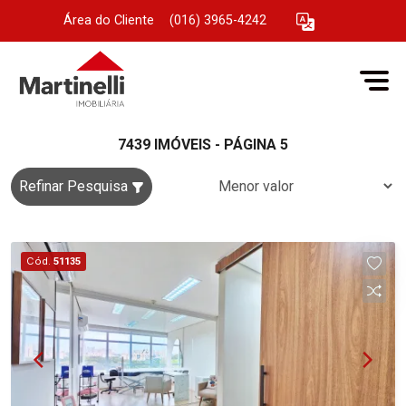
Área do Cliente
|
(016) 3965-4242
7439 IMÓVEIS - PÁGINA 5
Refinar Pesquisa
Cód.
51135