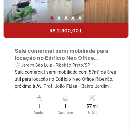
R$ 2.300,00 L
Sala comercial semi mobiliada para
locação no Edifício Neo Office
Ribeirão, próximo à Av. Prof. João
Jardim São Luiz - Ribeirão Preto/SP
Fiúsa - Ribeirão Preto/SP.
Sala comercial semi mobiliada com 57m² de área
útil para locação no Edifício Neo Office Ribeirão,
próximo à Av. Prof. João Fiúsa - Bairro Jardim
São Luiz, Ribeirão Preto/SP. Conheça as
características deste imóvel que a Martinelli
1
1
57 m²
Imobiliária selecionou para você: - 57m² de área
Banho
Garagem
A. Útil
útil - 1 WC - 1 vaga Martinelli Imobiliária -
excelência absoluta no mercado imobiliário de
Ribeirão Preto. Referência em imóveis de alto