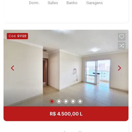
Dorm.
Suítes
Banho
Garagens
para você: - 411m² de área terreno e 215m² de
área construída - 4 dormitórios com armários e
ar-condicionado sendo 03 suítes - Sala 2
ambientes - Lavabo - Cozinha e Área de serviço
planejadas - Quintal - Churrasqueira - Corredor
Cód.
51122
lateral - Jardim - 4 vagas Martinelli Imobiliária -
excelência absoluta no mercado imobiliário de
Ribeirão Preto. Referência em imóveis de alto
padrão, somos especialistas na venda e locação
de casas térreas, sobrados e terrenos nos mais
desejados condomínios da Zona Sul, conhecidos
por sua segurança, infraestrutura completa e
qualidade de vida incomparável. Atuamos nos
empreendimentos de maior prestígio da região,
incluindo: Reserva Santa Luisa, Buganville, Jardim
Olhos D`Água, Borda do Parque, Borda da Mata,
R$ 4.500,00 L
Bela Vista, Terras Alpha, Alphaville I, II e III,
Jardim Nova Aliança Sul, Alto do Vale, Colina do
Golfe, Terras de Florença, Terras de Siena, Quinta