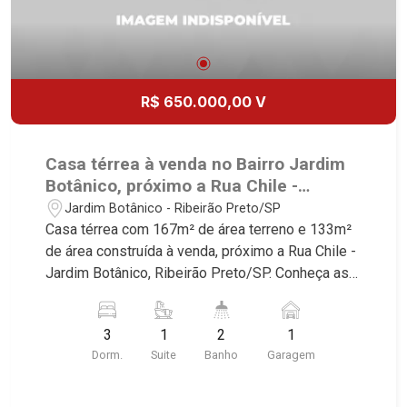
Aliança, Boulevard, Higienópolis, Sumaré, Jardim
América, Alto do Ipê, Jardim Irajá, Royal Park,
Jardim Califórnia, Quinta da Primavera, Bonfim
Paulista, Vila Seixas, Jardim Paulista, Jardim
Paulistano, Lagoinha, Ribeirânia, Nova Ribeirânia,
R$ 650.000,00 V
Jardim Macedo, Jardim São Luiz, Centro, Jardim
Flórida, Jardim Centenário, Recreio das Acácias,
Jardim Ana Maria, San Marco, Vila Romana,
Casa térrea à venda no Bairro Jardim
Bosque dos Juritis, Jardim dos Guaporés e Bella
Botânico, próximo a Rua Chile -
Città Residencial e Industrial. Avenida João Fiúsa,
Ribeirão Preto/SP.
Jardim Botânico - Ribeirão Preto/SP
1051 - Alto da Boa Vista | Ribeirão Preto
Casa térrea com 167m² de área terreno e 133m²
de área construída à venda, próximo a Rua Chile -
Jardim Botânico, Ribeirão Preto/SP. Conheça as
características deste imóvel que a Martinelli
Imobiliária selecionou para você: - 167m² de área
3
1
2
1
terreno e 133m² de área construída - 3
Dorm.
Suite
Banho
Garagem
dormitórios sendo 1 suíte - Banheiro social - Sala
2 ambientes - Cozinha - Área de serviço -
Corredor lateral - 1 vaga Martinelli Imobiliária -