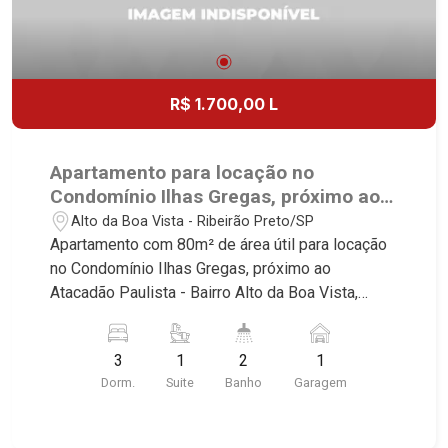
R$ 1.700,00 L
Apartamento para locação no
Condomínio Ilhas Gregas, próximo ao
Atacadão Paulista - Ribeirão Preto/SP.
Alto da Boa Vista - Ribeirão Preto/SP
Apartamento com 80m² de área útil para locação
no Condomínio Ilhas Gregas, próximo ao
Atacadão Paulista - Bairro Alto da Boa Vista,
Ribeirão Preto/SP. Conheça as características
deste imóvel que a Martinelli Imobiliária
3
1
2
1
selecionou para você: - 80m² de área útil - 3
Dorm.
Suite
Banho
Garagem
dormitórios com armários sendo 1 suíte -
Banheiro social - Sala 2 ambientes - Cozinha e
área de serviço planejadas - 1 vaga Martinelli