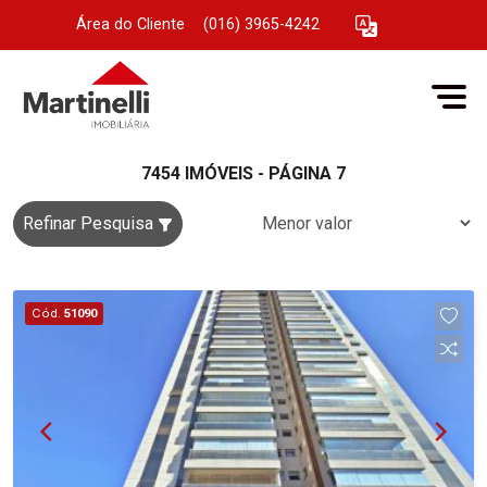
Área do Cliente
|
(016) 3965-4242
7454 IMÓVEIS - PÁGINA 7
Refinar Pesquisa
Cód.
51090