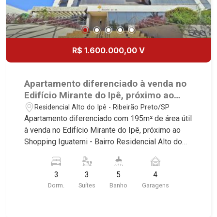
R$ 1.600.000,00 V
Apartamento diferenciado à venda no
Edifício Mirante do Ipê, próximo ao
Shopping Iguatemi - Ribeirão Preto/SP.
Residencial Alto do Ipê - Ribeirão Preto/SP
Apartamento diferenciado com 195m² de área útil
à venda no Edifício Mirante do Ipê, próximo ao
Shopping Iguatemi - Bairro Residencial Alto do
Ipê, Ribeirão Preto/SP. Conheça as
características deste imóvel que a Martinelli
3
3
5
4
Imobiliária selecionou para você: - 195m² de área
Dorm.
Suítes
Banho
Garagens
útil - 3 suítes com armários e ar-condicionado -
Sala 2 ambientes - Lavabo - Cozinha e área de
serviço planejadas - Varanda gourmet com