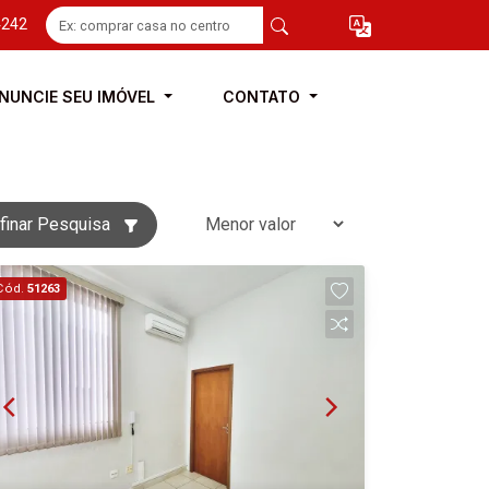
4242
NUNCIE SEU IMÓVEL
CONTATO
finar Pesquisa
Cód.
51263