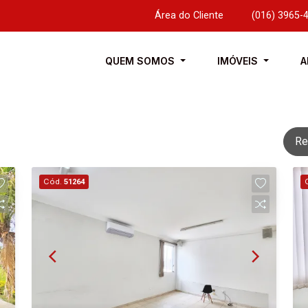
Área do Cliente
|
(016) 3965-
QUEM SOMOS
IMÓVEIS
A
Re
Cód.
51264