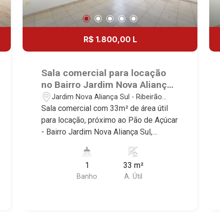
R$ 1.800,00 L
Sala comercial para locação
no Bairro Jardim Nova Aliança
Sul, próximo ao Pão de Açúcar
Jardim Nova Aliança Sul - Ribeirão
- Ribeirão Preto/SP.
Preto/SP
Sala comercial com 33m² de área útil
para locação, próximo ao Pão de Açúcar
- Bairro Jardim Nova Aliança Sul,
Ribeirão Preto/SP. Conheça as
características deste imóvel que a
1
33 m²
Martinelli Imobiliária selecionou para
Banho
A. Útil
você: - 33m² de área útil - Recepção -
WC privativo - Copa Martinelli
Imobiliária - excelência absoluta no
mercado imobiliário de Ribeirão Preto.