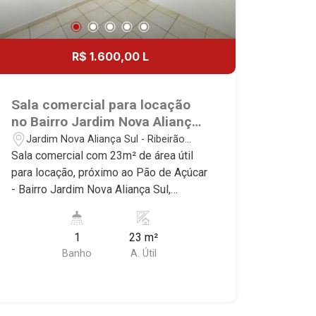
R$ 1.600,00 L
Sala comercial para locação
no Bairro Jardim Nova Aliança
Sul, próximo ao Pão de Açúcar
Jardim Nova Aliança Sul - Ribeirão
- Ribeirão Preto/SP.
Preto/SP
Sala comercial com 23m² de área útil
para locação, próximo ao Pão de Açúcar
- Bairro Jardim Nova Aliança Sul,
Ribeirão Preto/SP. Conheça as
características deste imóvel que a
1
23 m²
Martinelli Imobiliária selecionou para
Banho
A. Útil
você: - 23m² de área útil - Recepção -
WC privativo - Copa Martinelli
Imobiliária - excelência absoluta no
mercado imobiliário de Ribeirão Preto.