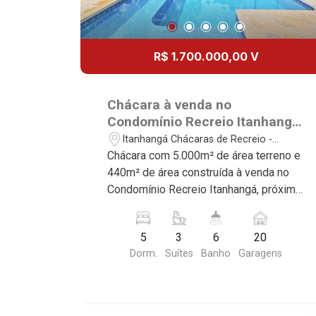
R$ 1.700.000,00 V
Chácara à venda no
Condomínio Recreio Itanhangá,
próximo ao Colégio Cervantes -
Itanhangá Chácaras de Recreio -
Ribeirão Preto/SP.
Ribeirão Preto/SP
Chácara com 5.000m² de área terreno e
440m² de área construída à venda no
Condomínio Recreio Itanhangá, próximo
ao Colégio Cervantes - Bairro Itanhangá
Chácaras de Recreio, Ribeirão
5
3
6
20
Preto/SP. Conheça as características
Dorm.
Suítes
Banho
Garagens
deste imóvel que a Martinelli
Imobiliária selecionou para você: -
5.000m² de área terreno e 440m² de
área construída - 5 dormitórios, sendo 3