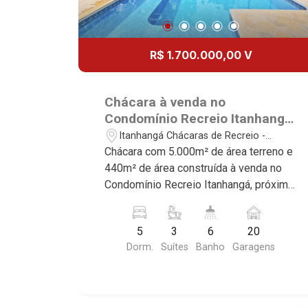
R$ 1.700.000,00 V
Chácara à venda no
Condomínio Recreio Itanhangá,
próximo ao Colégio Cervantes -
Itanhangá Chácaras de Recreio -
Ribeirão Preto/SP.
Ribeirão Preto/SP
Chácara com 5.000m² de área terreno e
440m² de área construída à venda no
Condomínio Recreio Itanhangá, próximo
ao Colégio Cervantes - Bairro Itanhangá
Chácaras de Recreio, Ribeirão
5
3
6
20
Preto/SP. Conheça as características
Dorm.
Suítes
Banho
Garagens
deste imóvel que a Martinelli
Imobiliária selecionou para você: -
5.000m² de área terreno e 440m² de
área construída - 5 dormitórios, sendo 3