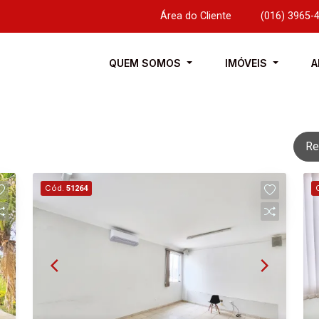
Área do Cliente
|
(016) 3965-
QUEM SOMOS
IMÓVEIS
A
Re
Cód.
51264