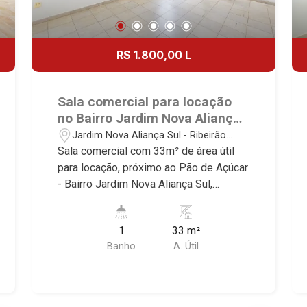
R$ 1.800,00 L
Sala comercial para locação
no Bairro Jardim Nova Aliança
Sul, próximo ao Pão de Açúcar
Jardim Nova Aliança Sul - Ribeirão
- Ribeirão Preto/SP.
Preto/SP
Sala comercial com 33m² de área útil
para locação, próximo ao Pão de Açúcar
- Bairro Jardim Nova Aliança Sul,
Ribeirão Preto/SP. Conheça as
características deste imóvel que a
1
33 m²
Martinelli Imobiliária selecionou para
Banho
A. Útil
você: - 33m² de área útil - Recepção -
WC privativo - Copa Martinelli
Imobiliária - excelência absoluta no
mercado imobiliário de Ribeirão Preto.