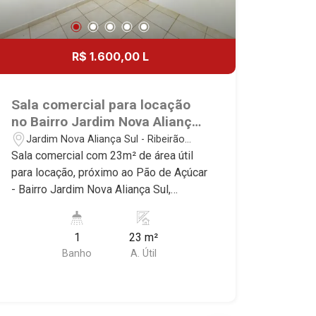
R$ 1.600,00 L
Sala comercial para locação
no Bairro Jardim Nova Aliança
Sul, próximo ao Pão de Açúcar
Jardim Nova Aliança Sul - Ribeirão
- Ribeirão Preto/SP.
Preto/SP
Sala comercial com 23m² de área útil
para locação, próximo ao Pão de Açúcar
- Bairro Jardim Nova Aliança Sul,
Ribeirão Preto/SP. Conheça as
características deste imóvel que a
1
23 m²
Martinelli Imobiliária selecionou para
Banho
A. Útil
você: - 23m² de área útil - Recepção -
WC privativo - Copa Martinelli
Imobiliária - excelência absoluta no
mercado imobiliário de Ribeirão Preto.