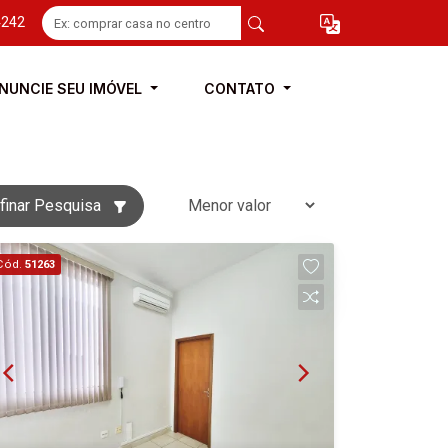
4242
NUNCIE SEU IMÓVEL
CONTATO
finar Pesquisa
Cód.
51263