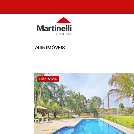
7445 IMÓVEIS
Cód.
51265