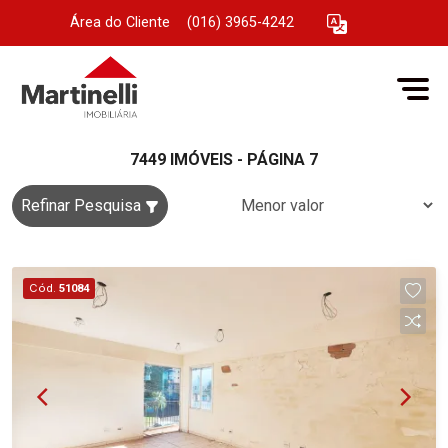
Área do Cliente
|
(016) 3965-4242
7449 IMÓVEIS - PÁGINA 7
Refinar Pesquisa
Cód.
51084