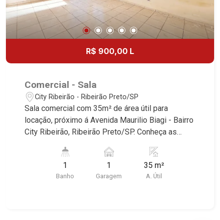
R$ 900,00 L
Comercial - Sala
City Ribeirão - Ribeirão Preto/SP
Sala comercial com 35m² de área útil para
locação, próximo á Avenida Maurilio Biagi - Bairro
City Ribeirão, Ribeirão Preto/SP. Conheça as
características deste imóvel que a Martinelli
Imobiliária selecionou para você: - 35m² de área
1
1
35 m²
útil - Sala ampla - WC - 1 vaga Martinelli
Banho
Garagem
A. Útil
Imobiliária - excelência absoluta no mercado
imobiliário de Ribeirão Preto. Referência em
imóveis de alto padrão, somos especialistas na
venda e locação de casas e terrenos residenciais