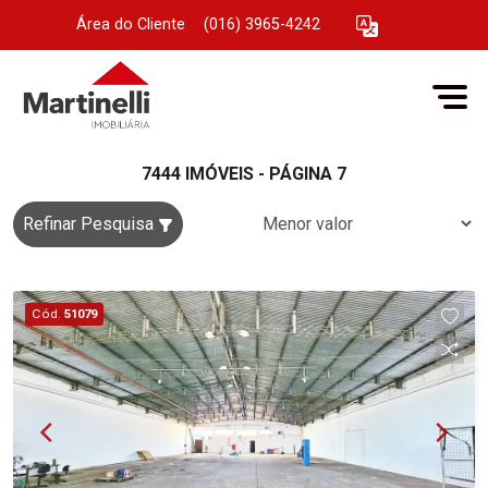
Área do Cliente
|
(016) 3965-4242
7444 IMÓVEIS - PÁGINA 7
Refinar Pesquisa
Cód.
51079