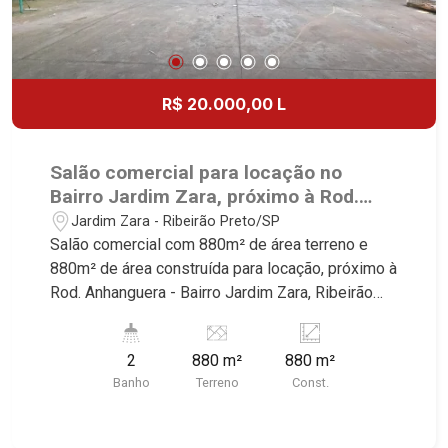
R$ 20.000,00 L
Salão comercial para locação no
Bairro Jardim Zara, próximo à Rod.
Anhanguera - Ribeirão Preto/SP.
Jardim Zara - Ribeirão Preto/SP
Salão comercial com 880m² de área terreno e
880m² de área construída para locação, próximo à
Rod. Anhanguera - Bairro Jardim Zara, Ribeirão
Preto/SP. Conheça as características deste
imóvel que a Martinelli Imobiliária selecionou
2
880 m²
880 m²
para você: - 880m² de área terreno e 880m² de
Banho
Terreno
Const.
área construída - Sala de espera - 3 salas - WC
masculino e feminino - Copa - Refeitório - Pé
direito alto 5m² - Cobertura metálica - Piso