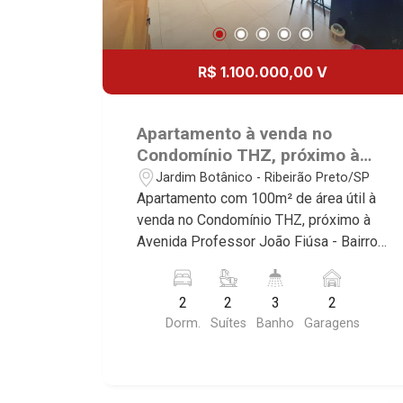
R$ 1.100.000,00 V
Apartamento à venda no
Condomínio THZ, próximo à
Avenida Professor João Fiúsa -
Jardim Botânico - Ribeirão Preto/SP
Ribeirão Preto/SP.
Apartamento com 100m² de área útil à
venda no Condomínio THZ, próximo à
Avenida Professor João Fiúsa - Bairro
Jardim Botânico, Ribeirão Preto/SP.
Conheça as características deste
2
2
3
2
imóvel que a Martinelli Imobiliária
Dorm.
Suítes
Banho
Garagens
selecionou para você: - 100m² de área
útil - 2 suítes com armários e ar-
condicionado - Lavabo - Sala 2
ambientes - Cozinha e área de serviço