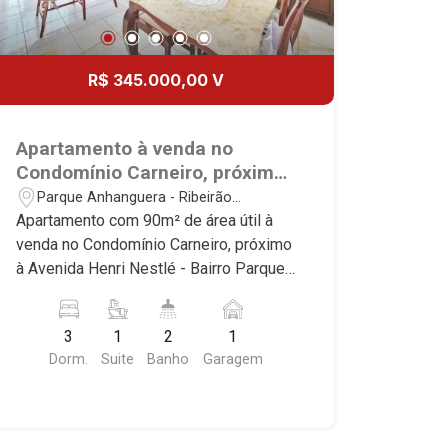
R$ 345.000,00 V
Apartamento à venda no
Condomínio Carneiro, próximo
à Avenida Henri Nestlé -
Parque Anhanguera - Ribeirão
Ribeirão Preto/SP.
Preto/SP
Apartamento com 90m² de área útil à
venda no Condomínio Carneiro, próximo
à Avenida Henri Nestlé - Bairro Parque
Anhanguera, Ribeirão Preto/SP.
Conheça as características deste
3
1
2
1
imóvel que a Martinelli Imobiliária
Dorm.
Suite
Banho
Garagem
selecionou para você: - 90m² de área
útil - 3 dormitórios sendo 2 com
armários, ar-condicionado e 1 suíte -
Banheiro social - Sala 2 ambientes -