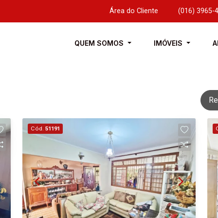
Área do Cliente
|
(016) 3965-
QUEM SOMOS
IMÓVEIS
A
Re
Cód.
51191