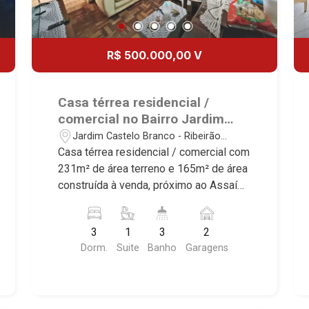
R$ 500.000,00 V
Casa térrea residencial /
comercial no Bairro Jardim
Castelo Branco, próximo ao
Jardim Castelo Branco - Ribeirão
Assaí Atacadista - Ribeirão
Preto/SP
Casa térrea residencial / comercial com
Preto/SP.
231m² de área terreno e 165m² de área
construída à venda, próximo ao Assaí
Atacadista - Bairro Bairro Jardim
Castelo Branco, Ribeirão Preto/SP.
3
1
3
2
Conheça as características deste
Dorm.
Suite
Banho
Garagens
imóvel que a Martinelli Imobiliária
selecionou para você: - 231m² de área
terreno e 165m² de área construída - 3
dormitórios, sendo 2 com armários e 1