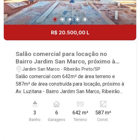
R$ 20.500,00 L
Salão comercial para locação no
Bairro Jardim San Marco, próximo à
Av. Luzitana - Ribeirão Preto/SP.
Jardim San Marco - Ribeirão Preto/SP
Salão comercial com 642m² de área terreno e
587m² de área construída para locação, próximo à
Av. Luzitana - Bairro Jardim San Marco, Ribeirão
Preto/SP. Conheça as características deste
imóvel que a Martinelli Imobiliária selecionou
3
6
642 m²
587 m²
para você: - 642m² de área terreno e 587m² de
Banho
Garagens
Terreno
Const.
área construída - W.C. masculino e feminino - W.C.
adaptado - Copa - Cozinha - Pé direito alto 8m² -
Mezanino - 6 vagas recuadas Martinelli