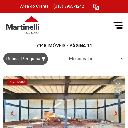
Área do Cliente
|
(016) 3965-4242
7448 IMÓVEIS - PÁGINA 11
Refinar Pesquisa
Cód.
50953