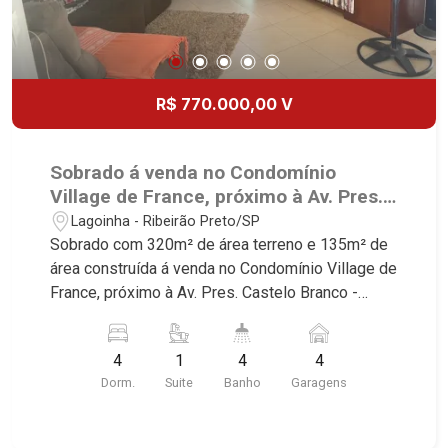
R$ 770.000,00 V
Sobrado á venda no Condomínio
Village de France, próximo à Av. Pres.
Castelo Branco - Ribeirão Preto/SP.
Lagoinha - Ribeirão Preto/SP
Sobrado com 320m² de área terreno e 135m² de
área construída á venda no Condomínio Village de
France, próximo à Av. Pres. Castelo Branco -
Bairro Lagoinha, Ribeirão Preto/SP. Conheça as
características deste imóvel que a Martinelli
4
1
4
4
Imobiliária selecionou para você: - 320m² de área
Dorm.
Suite
Banho
Garagens
terreno e 135m² de área construída - 4
dormitórios com armários, sendo 1 suite com ar-
condicionado e closet - Banheiro social - Sala 2