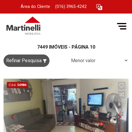
Área do Cliente
|
(016) 3965-4242
7449 IMÓVEIS - PÁGINA 10
Refinar Pesquisa
Cód.
50984