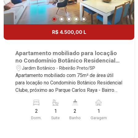
R$ 4.500,00 L
Apartamento mobiliado para locação
no Condomínio Botânico Residencial
Clube, próximo ao Parque Carlos Raya
Jardim Botânico - Ribeirão Preto/SP
- Ribeirão Preto/SP.
Apartamento mobiliado com 75m² de área útil
para locação no Condomínio Botânico Residencial
Clube, próximo ao Parque Carlos Raya - Bairro
Jardim Botânico, Ribeirão Preto/SP. Conheça as
características deste imóvel que a Martinelli
2
1
2
1
Imobiliária selecionou para você: - 75m² de área
Dorm.
Suite
Banho
Garagem
útil - 2 dormitórios com armários e ar-
condicionado sendo 1 suíte - Banheiro social -
Sala 2 ambientes com ar-condicionado - Cozinha