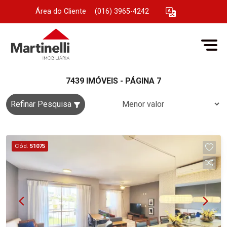
Área do Cliente
|
(016) 3965-4242
7439 IMÓVEIS - PÁGINA 7
Refinar Pesquisa
Cód.
51075