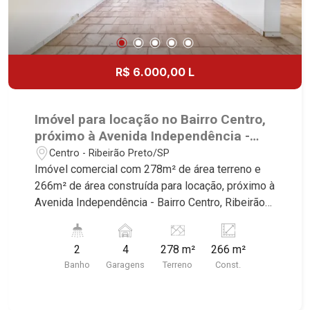
R$ 6.000,00 L
Imóvel para locação no Bairro Centro,
próximo à Avenida Independência -
Ribeirão Preto/SP.
Centro - Ribeirão Preto/SP
Imóvel comercial com 278m² de área terreno e
266m² de área construída para locação, próximo à
Avenida Independência - Bairro Centro, Ribeirão
Preto/SP. Conheça as características deste
imóvel que a Martinelli Imobiliária selecionou
2
4
278 m²
266 m²
para você: - 278m² de área terreno e 266m² de
Banho
Garagens
Terreno
Const.
área construída - 3 salas amplas - 1 salão no
piso inferior - Vitrine - 2 WC - Cozinha - Área de
serviço - Depósito - Corredor lateral - 4 vagas