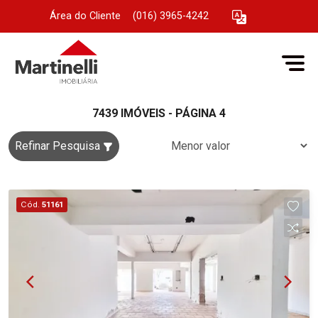
Área do Cliente
|
(016) 3965-4242
7439 IMÓVEIS - PÁGINA 4
Refinar Pesquisa
Cód.
51161