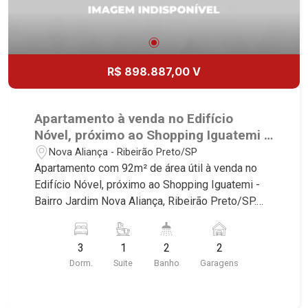
R$ 898.887,00 V
Apartamento à venda no Edifício
Nóvel, próximo ao Shopping Iguatemi -
Ribeirão Preto/SP.
Nova Aliança - Ribeirão Preto/SP
Apartamento com 92m² de área útil à venda no
Edifício Nóvel, próximo ao Shopping Iguatemi -
Bairro Jardim Nova Aliança, Ribeirão Preto/SP.
Conheça as características deste imóvel que a
Martinelli Imobiliária selecionou para você: -
3
1
2
2
92m² de área útil - 3 dormitórios sendo 1 suíte -
Dorm.
Suite
Banho
Garagens
Banheiro social - Sala 2 ambientes - Cozinha -
Área de serviço - Sacada gourmet - 2 vagas
Martinelli Imobiliária - excelência absoluta no