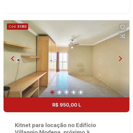
dormitórios, sendo 1 suíte - Banheiro social -
Sala 2 ambientes - Lavabo - Cozinha - Área de
serviço - Piscina - Quintal - 2 vagas Martinelli
Imobiliária - excelência absoluta no mercado
Cód.
51252
imobiliário de Ribeirão Preto. Referência em
imóveis de alto padrão, somos especialistas na
venda e locação de casas térreas, sobrados e
terrenos nos mais desejados condomínios da
Zona Sul, conhecidos por sua segurança,
infraestrutura completa e qualidade de vida
incomparável. Atuamos nos empreendimentos de
maior prestígio da região, incluindo: Reserva
Santa Luisa, Buganville, Jardim Olhos D`Água,
Borda do Parque, Borda da Mata, Bela Vista,
Terras Alpha, Alphaville I, II e III, Jardim Nova
R$ 950,00 L
Aliança Sul, Alto do Vale, Colina do Golfe, Terras
de Florença, Terras de Siena, Quinta dos Ventos,
Buona Vitta Ribeirão, Ipê Rosa, Ipê Amarelo, Ipê
Kitnet para locação no Edifício
Roxo, Ipê Branco, Vila Romana, Reserva Imperial,
Villaggio Modena, próximo à