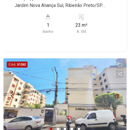
Jardim Nova Aliança Sul, Ribeirão Preto/SP.
Conheça as características deste imóvel que a
Martinelli Imobiliária selecionou para você: -
1
23 m²
23m² de área útil - Recepção - WC privativo -
Banho
A. Útil
Copa Martinelli Imobiliária - excelência absoluta
no mercado imobiliário de Ribeirão Preto.
Referência em imóveis de alto padrão, somos
especialistas na venda e locação de casas e
terrenos residenciais e comerciais nos bairros
Cód.
51262
mais desejados da Zona Sul, reconhecidos por
sua segurança, infraestrutura e qualidade de vida
incomparável. Atuamos nos bairros de maior
prestígio da região, como: Alto da Boa Vista,
Jardim Botânico, Jardim Olhos D`Água, Vila do
Golfe, City Ribeirão, Jardim Canadá, Guaporé,
Ilhas do Sul, Jardim Nova Aliança, Boulevard,
Higienópolis, Sumaré, Jardim América, Alto do
Ipê, Jardim Irajá, Royal Park, Jardim Califórnia,