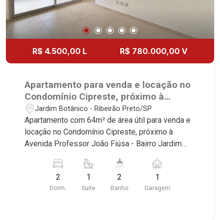
R$ 4.500,00 L
R$ 780.000,00 V
Apartamento para venda e locação no
Condomínio Cipreste, próximo à
Avenida Professor João Fiúsa -
Jardim Botânico - Ribeirão Preto/SP
Ribeirão Preto/SP.
Apartamento com 64m² de área útil para venda e
locação no Condomínio Cipreste, próximo à
Avenida Professor João Fiúsa - Bairro Jardim
Botânico, Ribeirão Preto/SP. Conheça as
características deste imóvel que a Martinelli
2
1
2
1
Imobiliária selecionou para você: - 64m² de área
Dorm.
Suite
Banho
Garagem
útil - 2 dormitório com armários sendo 1 suíte -
Banheiro social - Sala 2 ambientes - Cozinha e
área de serviço planejadas - Varanda Gourmet - 1