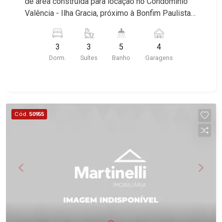
de área construída para locação no Condomínio
Valência - Ilha Gracia, próximo à Bonfim Paulista -
Bairro Cond. Residencial Valência, Ribeirão
Preto/SP. Conheça as características deste
3
3
5
4
imóvel que a Martinelli Imobiliária selecionou
Dorm.
Suítes
Banho
Garagens
para você: - 250m² de área terreno e 137m² de
área construída - 3 suítes com armários e ar-
condicionado - Sala 2 ambientes - Lavabo -
Cozinha e Área de serviço planejadas -
Churrasqueira - Quintal - Corredor lateral - Jardim
Cód.
50955
- 4 vagas Martinelli Imobiliária - excelência
absoluta no mercado imobiliário de Ribeirão
Preto. Referência em imóveis de alto padrão,
somos especialistas na venda e locação de
casas térreas, sobrados e terrenos nos mais
desejados condomínios da Zona Sul, conhecidos
por sua segurança, infraestrutura completa e
qualidade de vida incomparável. Atuamos nos
empreendimentos de maior prestígio da região,