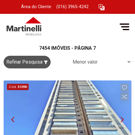
Área do Cliente
|
(016) 3965-4242
7454 IMÓVEIS - PÁGINA 7
Refinar Pesquisa
Cód.
51090