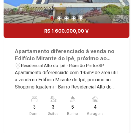
R$ 1.600.000,00 V
Apartamento diferenciado à venda no
Edifício Mirante do Ipê, próximo ao
Shopping Iguatemi - Ribeirão Preto/SP.
Residencial Alto do Ipê - Ribeirão Preto/SP
Apartamento diferenciado com 195m² de área útil
à venda no Edifício Mirante do Ipê, próximo ao
Shopping Iguatemi - Bairro Residencial Alto do
Ipê, Ribeirão Preto/SP. Conheça as
características deste imóvel que a Martinelli
3
3
5
4
Imobiliária selecionou para você: - 195m² de área
Dorm.
Suítes
Banho
Garagens
útil - 3 suítes com armários e ar-condicionado -
Sala 2 ambientes - Lavabo - Cozinha e área de
serviço planejadas - Varanda gourmet com