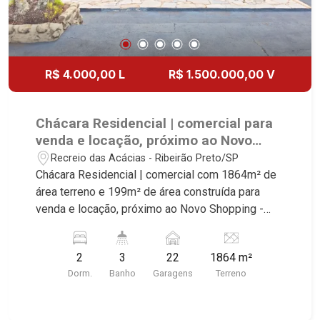
R$ 4.000,00 L
R$ 1.500.000,00 V
Chácara Residencial | comercial para
venda e locação, próximo ao Novo
Shopping - Ribeirão Preto/SP.
Recreio das Acácias - Ribeirão Preto/SP
Chácara Residencial | comercial com 1864m² de
área terreno e 199m² de área construída para
venda e locação, próximo ao Novo Shopping -
Bairro Recreio das Acácias, Ribeirão Preto/SP.
Conheça as características deste imóvel que a
2
3
22
1864 m²
Martinelli Imobiliária selecionou para você: -
Dorm.
Banho
Garagens
Terreno
1864m² de área terreno e 199m² de área
construída - Salão - 2 dormitórios - Cozinha e
área de serviço - Churrasqueira - Vestiário -