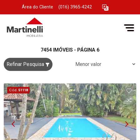
Área do Cliente
|
(016) 3965-4242
7454 IMÓVEIS - PÁGINA 6
Refinar Pesquisa
Cód.
51118