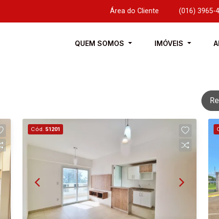
Área do Cliente
|
(016) 3965-
QUEM SOMOS
IMÓVEIS
A
Re
Cód.
51201