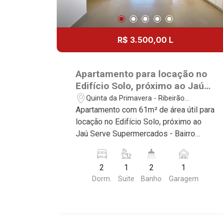
R$ 3.500,00 L
Apartamento para locação no
Edifício Solo, próximo ao Jaú
Serve Supermercados -
Quinta da Primavera - Ribeirão
Ribeirão Preto/SP.
Preto/SP
Apartamento com 61m² de área útil para
locação no Edifício Solo, próximo ao
Jaú Serve Supermercados - Bairro
Quinta da Primavera, Ribeirão Preto/SP.
Conheça as características deste
2
1
2
1
imóvel que a Martinelli Imobiliária
Dorm.
Suite
Banho
Garagem
selecionou para você: - 61m² de área
útil - 2 dormitório com ar-condicionado
sendo 1 com armário e 1 suíte -
Banheiro social - Sala 2 ambientes com