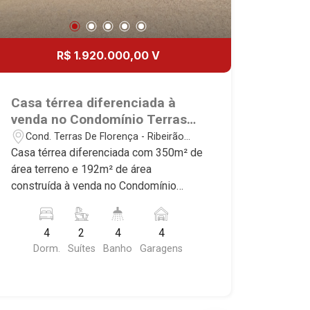
R$ 1.920.000,00 V
Casa térrea diferenciada à
venda no Condomínio Terras
de Florença, próximo ao
Cond. Terras De Florença - Ribeirão
Shopping Iguatemi - Ribeirão
Preto/SP
Casa térrea diferenciada com 350m² de
Preto/SP.
área terreno e 192m² de área
construída à venda no Condomínio
Terras de Florença, próximo ao
Shopping Iguatemi - Bairro Cond. Terras
4
2
4
4
De Florença, Ribeirão Preto/SP.
Dorm.
Suítes
Banho
Garagens
Conheça as características deste
imóvel que a Martinelli Imobiliária
selecionou para você: - 350m² de área
terreno e 192m² de área construída - 4