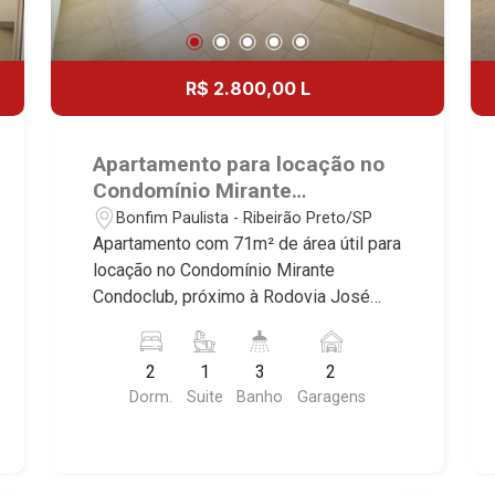
R$ 2.800,00 L
Apartamento para locação no
Condomínio Mirante
Condoclub, próximo à Rodovia
Bonfim Paulista - Ribeirão Preto/SP
José Fregonezi - Ribeirão
Apartamento com 71m² de área útil para
Preto/SP.
locação no Condomínio Mirante
Condoclub, próximo à Rodovia José
Fregonezi - Bairro Bonfim Paulista,
Ribeirão Preto/SP. Conheça as
2
1
3
2
características deste imóvel que a
Dorm.
Suite
Banho
Garagens
Martinelli Imobiliária selecionou para
você: - 71m² de área útil - 2 dormitório
com armários sendo 1 suíte - Banheiro
social - lavabo - Sala 2 ambientes -