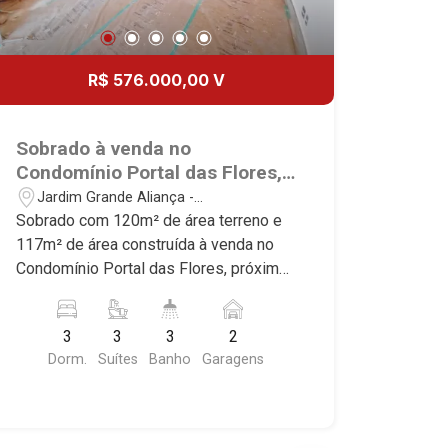
R$ 576.000,00 V
Sobrado à venda no
Condomínio Portal das Flores,
próximo à Av. Argemiro Balbo -
Jardim Grande Aliança -
Ribeirão Preto/SP.
Sertãozinho/SP
Sobrado com 120m² de área terreno e
117m² de área construída à venda no
Condomínio Portal das Flores, próximo
à Av. Argemiro Balbo - Bairro Jardim
Grande Aliança, Ribeirão Preto/SP.
3
3
3
2
Conheça as características deste
Dorm.
Suítes
Banho
Garagens
imóvel que a Martinelli Imobiliária
selecionou para você: - 120m² de área
terreno e 117m² de área construída - 3
suítes - Sala 2 ambientes - Cozinha -