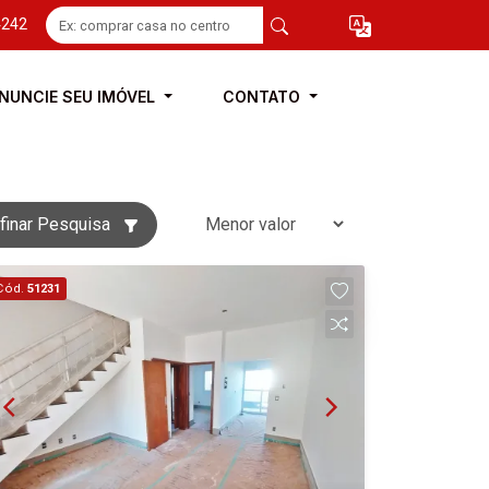
4242
NUNCIE SEU IMÓVEL
CONTATO
finar Pesquisa
Cód.
51231