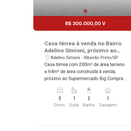
R$ 300.000,00 V
Casa térrea à venda no Bairro
Adelino Simioni, próximo ao
Supermercado Big Compra -
Adelino Simioni - Ribeirão Preto/SP
Ribeirão Preto/SP.
Casa térrea com 200m² de área terreno
e 64m² de área construída à venda,
próximo ao Supermercado Big Compra -
Bairro Adelino Simioni, Ribeirão
Preto/SP. Conheça as características
3
1
2
1
deste imóvel que a Martinelli
Dorm.
Suite
Banho
Garagem
Imobiliária selecionou para você: -
200m² de área terreno e 64m² de área
construída - 3 dormitórios, sendo 1
suíte - Banheiro social - Sala 2