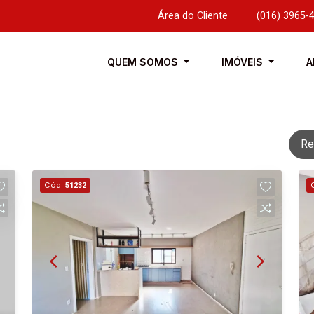
Área do Cliente
|
(016) 3965-
QUEM SOMOS
IMÓVEIS
A
Re
Cód.
51232