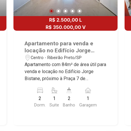
R$ 2.500,00 L
R$ 350.000,00 V
Apartamento para venda e
locação no Edifício Jorge
Bistane, próximo à Praça 7 de
Centro - Ribeirão Preto/SP
Setembro - Ribeirão Preto/SP.
Apartamento com 84m² de área útil para
venda e locação no Edifício Jorge
Bistane, próximo à Praça 7 de
Setembro - Bairro Centro, Ribeirão
Preto/SP. Conheça as características
2
1
2
1
deste imóvel que a Martinelli
Dorm.
Suite
Banho
Garagem
Imobiliária selecionou para você: -
84m² de área útil - 2 dormitórios com
armários, sendo 1 suíte - Banheiro
social - Sala 2 ambientes - Cozinha e