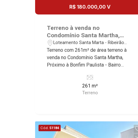
empreendimentos de maior prestígio
R$ 180.000,00 V
da região, incluindo: Marquises Park,
Les Alpes Residence, Porto Búzios,
Sequóia, Blue Diamond, Mirante do Ipê,
Terreno à venda no
Hype, Grand Privilège, Grand Raya,
Condomínio Santa Martha,
Grand Paysage, Praças do Sul, Uber
Próximo à Bonfim Paulista -
Loteamento Santa Marta - Ribeirão
Miró, Uber Corbusier, Le Monde Parc,
Ribeirão Preto/SP.
Preto/SP
Terreno com 261m² de área terreno à
Place Vendôme, Place des Vosges,
venda no Condomínio Santa Martha,
L`Ermitage, Bella Vista, Sunset Club,
Próximo à Bonfim Paulista - Bairro
Amsterdam, Everest, Gran Matisse, Van
Loteamento Santa Marta, Ribeirão
Der Rohe, Doppio Spazio, Triomphe,
Preto/SP. Conheça as características
Solar Del Rey, Jardim de Versailles,
261 m²
deste imóvel que a Martinelli
Cidade de Sevilha, Solar das Aves,
Terreno
Imobiliária selecionou para você: -
Giardino Solare, Giardino Terrae,
261m² de área terreno - Plano Martinelli
Província de Roma, Lumnesia, Madison
Imobiliária - excelência absoluta no
Square Garden, Verona, Barcelona,
mercado imobiliário de Ribeirão Preto.
Guaecá, Fiúsa One, Icon, Uber Gaudi,
Referência em imóveis de alto padrão,
Matisse, Promenade, Botanic Garden,
Cód.
51184
somos especialistas na venda e
Nova Aliança Residence, Le Nôtre,