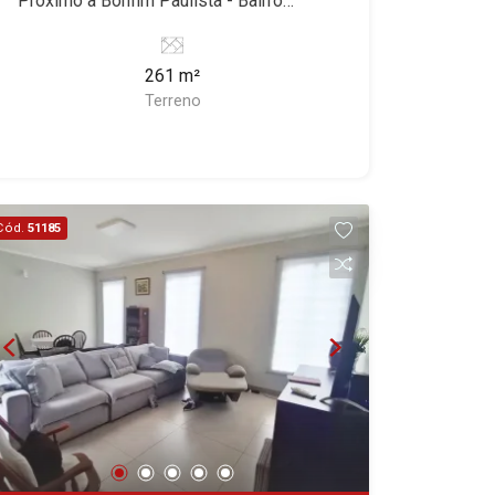
Próximo à Bonfim Paulista - Bairro
San Diego, Quinta da Alvorada, Monte
Alto do Ipê, Jardim Irajá, Royal Park,
Loteamento Santa Marta, Ribeirão
Rey, Garden Villa e Quinta do Golfe.
Jardim Califórnia, Quinta da Primavera,
Preto/SP. Conheça as características
Avenida João Fiúsa, 1051 - Alto da Boa
Bonfim Paulista, Vila Seixas, Jardim
261 m²
deste imóvel que a Martinelli
Vista | Ribeirão Preto.
Paulista, Jardim Paulistano, Lagoinha,
Terreno
Imobiliária selecionou para você: -
Ribeirânia, Nova Ribeirânia, Jardim
261m² de área terreno - Plano Martinelli
Macedo, Jardim São Luiz, Centro,
Imobiliária - excelência absoluta no
Jardim Flórida, Jardim Centenário,
mercado imobiliário de Ribeirão Preto.
Recreio das Acácias, Jardim Ana Maria,
Referência em imóveis de alto padrão,
San Marco, Vila Romana, Bosque dos
Cód.
51185
somos especialistas na venda e
Juritis, Jardim dos Guaporés e Bella
locação de casas e terrenos
Città Residencial e Industrial. Avenida
residenciais e comerciais nos bairros
João Fiúsa, 1051 - Alto da Boa Vista |
mais desejados da Zona Sul,
Ribeirão Preto
reconhecidos por sua segurança,
infraestrutura e qualidade de vida
incomparável. Atuamos nos bairros de
maior prestígio da região, como: Alto da
Boa Vista, Jardim Botânico, Jardim
Olhos D`Água, Vila do Golfe, City