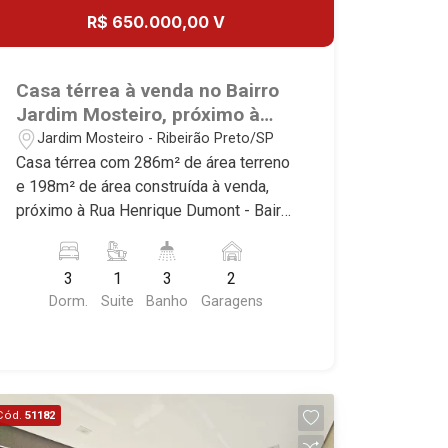
Ribeirão, Jardim Canadá, Guaporé, Ilhas
R$ 650.000,00 V
do Sul, Jardim Nova Aliança, Boulevard,
Higienópolis, Sumaré, Jardim América,
Alto do Ipê, Jardim Irajá, Royal Park,
Casa térrea à venda no Bairro
Jardim Califórnia, Quinta da Primavera,
Jardim Mosteiro, próximo à
Bonfim Paulista, Vila Seixas, Jardim
Rua Henrique Dumont -
Jardim Mosteiro - Ribeirão Preto/SP
Paulista, Jardim Paulistano, Lagoinha,
Ribeirão Preto/SP.
Casa térrea com 286m² de área terreno
Ribeirânia, Nova Ribeirânia, Jardim
e 198m² de área construída à venda,
Macedo, Jardim São Luiz, Centro,
próximo à Rua Henrique Dumont - Bairro
Jardim Flórida, Jardim Centenário,
Jardim Mosteiro, Ribeirão Preto/SP.
Recreio das Acácias, Jardim Ana Maria,
Conheça as características deste
San Marco, Vila Romana, Bosque dos
3
1
3
2
imóvel que a Martinelli Imobiliária
Juritis, Jardim dos Guaporés e Bella
Dorm.
Suite
Banho
Garagens
selecionou para você: - 286m² de área
Città Residencial e Industrial. Avenida
terreno e 198m² de área construída - 3
João Fiúsa, 1051 - Alto da Boa Vista |
dormitórios com armários sendo 1
Ribeirão Preto.
suíte - Banheiro social - Lavabo - Copa
- Cozinha e área de serviço planejadas
Cód.
51182
- Despensa - 2 vagas Martinelli