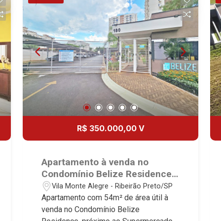
churrasqueira - 2 vagas Martinelli
Estocolmo, La Défense, Toulouse, Saint
de Paris, Cidade de Petrópolis, Cidade
Imobiliária - excelência absoluta no
Étienne, Monet, Rembrandt, Montreux,
de Vancouver, Cidade de Montreal,
mercado imobiliário de Ribeirão Preto.
Genève, Quebec, Blue Note, Noruega,
Cidade de Ouro Preto, Cidade de
Referência em imóveis de alto padrão,
Normandie, Jataí, Via Frattina e
Seattle, Cidade de Roma, Cidade de
somos especialistas na venda e
Triomphe. Avenida João Fiúsa, 1051 -
Londres, Cidade de Munique, Cidade de
locação de apartamentos nos
Alto da Boa Vista | Ribeirão Preto.
Lisboa, Cidade de Madrid, Cidade de
condomínios mais desejados da Zona
Viena, Cidade de Barcelona, Cidade de
Sul, reconhecidos por sua segurança,
Zurique, L`Essence, Magna Vista,
infraestrutura completa e qualidade de
British Columbia, Dijon, Jardim de
vida incomparável. Atuamos nos
Luxemburgo, Exklusiv Golf, Exklusiv
empreendimentos de maior prestígio
R$ 350.000,00 V
Essenz, Mirante CondoClub, Hydeperk,
da região, incluindo: Marquises Park,
Urban, Stuttgart, Mondrian, Bahamas,
Les Alpes Residence, Porto Búzios,
Monte Sinai, Pennsylvania, Villa
Sequóia, Blue Diamond, Mirante do Ipê,
Apartamento à venda no
Toscana, Sur Le Jardin, Atlanta,
Hype, Grand Privilège, Grand Raya,
Condomínio Belize Residence,
Sapucaia, Van Gogh, Cenário, Parc Sul,
Grand Paysage, Praças do Sul, Uber
próximo ao Supermercados
Vila Monte Alegre - Ribeirão Preto/SP
Alleanza D`Oro, Rodin, Candeias,
Miró, Uber Corbusier, Le Monde Parc,
Gricki - Ribeirão Preto/SP.
Apartamento com 54m² de área útil à
Apiacás, Blend Coliving, Una Caramuru,
Place Vendôme, Place des Vosges,
venda no Condomínio Belize
Quintessence, Liber Condomínio
L`Ermitage, Bella Vista, Sunset Club,