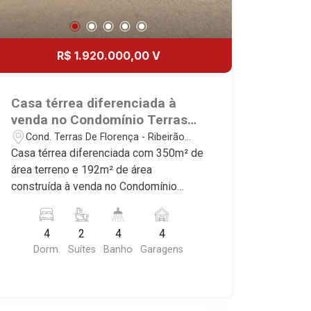
R$ 1.920.000,00 V
Casa térrea diferenciada à
venda no Condomínio Terras
de Florença, próximo ao
Cond. Terras De Florença - Ribeirão
Shopping Iguatemi - Ribeirão
Preto/SP
Casa térrea diferenciada com 350m² de
Preto/SP.
área terreno e 192m² de área
construída à venda no Condomínio
Terras de Florença, próximo ao
Shopping Iguatemi - Bairro Cond. Terras
4
2
4
4
De Florença, Ribeirão Preto/SP.
Dorm.
Suítes
Banho
Garagens
Conheça as características deste
imóvel que a Martinelli Imobiliária
selecionou para você: - 350m² de área
terreno e 192m² de área construída - 4