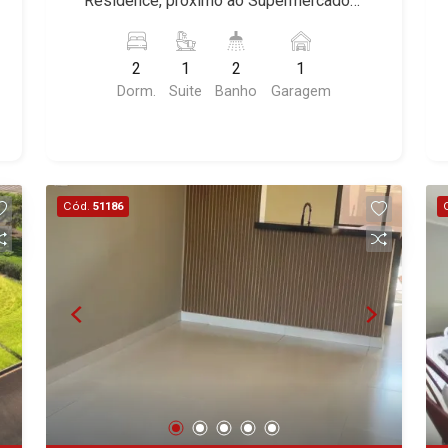
Residence, próximo ao Supermercados
Resort, Asas do Sul, Tapuias
Amsterdam, Everest, Gran Matisse, Van
Gricki - Bairro Vila Monte Alegre,
Residencial, Manhattan, Lumiere,
Der Rohe, Doppio Spazio, Triomphe,
Ribeirão Preto/SP. Conheça as
Civitas, Apogeo, Frankfurt, Emerald,
Solar Del Rey, Jardim de Versailles,
2
1
2
1
características deste imóvel que a
Spazio Robespierre, Cedro, Dinamarca,
Cidade de Sevilha, Solar das Aves,
Dorm.
Suite
Banho
Garagem
Martinelli Imobiliária selecionou para
Portes du Soleil, Solo, Cambuí,
Giardino Solare, Giardino Terrae,
você: - 54m² de área útil - 2 dormitórios
Philadelphia, Victória Hill, San Pierre,
Província de Roma, Lumnesia, Madison
com armários sendo 1 suíte - Banheiro
Estocolmo, La Défense, Toulouse, Saint
Square Garden, Verona, Barcelona,
social - Sala 2 ambientes - Cozinha e
Étienne, Monet, Rembrandt, Montreux,
Guaecá, Fiúsa One, Icon, Uber Gaudi,
área de serviço planejadas - Sacada - 1
Genève, Quebec, Blue Note, Noruega,
Matisse, Promenade, Botanic Garden,
Cód.
51186
vaga Martinelli Imobiliária - excelência
Normandie, Jataí, Via Frattina e
Nova Aliança Residence, Le Nôtre,
absoluta no mercado imobiliário de
Triomphe. Avenida João Fiúsa, 1051 -
Perspective, Domaine Botanique, Ile
Ribeirão Preto. Referência em imóveis
Alto da Boa Vista | Ribeirão Preto.
Verte, Velazquez, Edimburgo, Cidade
de alto padrão, somos especialistas na
de Paris, Cidade de Petrópolis, Cidade
venda e locação de apartamentos nos
de Vancouver, Cidade de Montreal,
condomínios mais desejados da Zona
Cidade de Ouro Preto, Cidade de
Sul, reconhecidos por sua segurança,
Seattle, Cidade de Roma, Cidade de
infraestrutura completa e qualidade de
Londres, Cidade de Munique, Cidade de
vida incomparável. Atuamos nos
Lisboa, Cidade de Madrid, Cidade de
empreendimentos de maior prestígio
Viena, Cidade de Barcelona, Cidade de