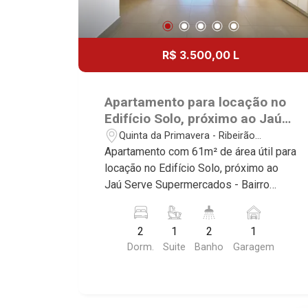
R$ 3.500,00 L
Apartamento para locação no
Edifício Solo, próximo ao Jaú
Serve Supermercados -
Quinta da Primavera - Ribeirão
Ribeirão Preto/SP.
Preto/SP
Apartamento com 61m² de área útil para
locação no Edifício Solo, próximo ao
Jaú Serve Supermercados - Bairro
Quinta da Primavera, Ribeirão Preto/SP.
Conheça as características deste
2
1
2
1
imóvel que a Martinelli Imobiliária
Dorm.
Suite
Banho
Garagem
selecionou para você: - 61m² de área
útil - 2 dormitório com ar-condicionado
sendo 1 com armário e 1 suíte -
Banheiro social - Sala 2 ambientes com