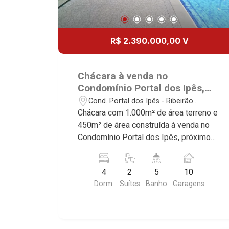
R$ 2.390.000,00 V
Chácara à venda no
Condomínio Portal dos Ipês,
próximo ao Novo Shopping -
Cond. Portal dos Ipês - Ribeirão
Ribeirão Preto/SP.
Preto/SP
Chácara com 1.000m² de área terreno e
450m² de área construída à venda no
Condomínio Portal dos Ipês, próximo
ao Novo Shopping - Bairro Cond. Portal
dos Ipês, Ribeirão Preto/SP. Conheça
4
2
5
10
as características deste imóvel que a
Dorm.
Suítes
Banho
Garagens
Martinelli Imobiliária selecionou para
você: - 1.000m² de área terreno e
450m² de área construída - 4
dormitórios com ar-condicionado sendo