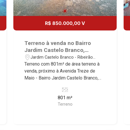
R$ 850.000,00 V
Terreno à venda no Bairro
Jardim Castelo Branco,
próximo à Avenida Treze de
Jardim Castelo Branco - Ribeirão
Maio - Ribeirão Preto/SP.
Preto/SP
Terreno com 801m² de área terreno à
venda, próximo à Avenida Treze de
Maio - Bairro Jardim Castelo Branco,
Ribeirão Preto/SP. Conheça as
características deste imóvel que a
801 m²
Martinelli Imobiliária selecionou para
Terreno
você: - 801m² de área terreno - Plano
Martinelli Imobiliária - excelência
absoluta no mercado imobiliário de
Ribeirão Preto. Referência em imóveis