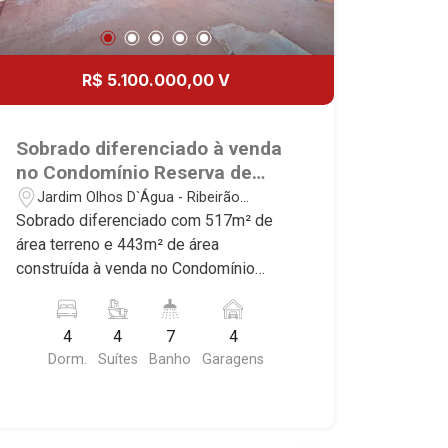
R$ 5.100.000,00 V
Sobrado diferenciado à venda
no Condomínio Reserva de
Santa Luisa, próximo ao
Jardim Olhos D`Água - Ribeirão
Ribeirão Shopping - Ribeirão
Preto/SP
Sobrado diferenciado com 517m² de
Preto/SP.
área terreno e 443m² de área
construída à venda no Condomínio
Reserva de Santa Luisa, próximo ao
Ribeirão Shopping - Bairro Jardim
4
4
7
4
Olhos D`Água, Ribeirão Preto/SP.
Dorm.
Suítes
Banho
Garagens
Conheça as características deste
imóvel que a Martinelli Imobiliária
selecionou para você: - 517m² de área
terreno e 443m² de área construída - 4