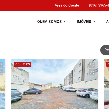
Área do Cliente
|
(016) 3965-
QUEM SOMOS
IMÓVEIS
A
Re
Cód.
51177