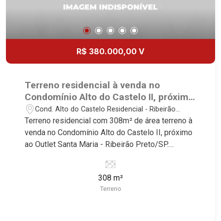
R$ 380.000,00 V
Terreno residencial à venda no
Condomínio Alto do Castelo II, próximo
ao Outlet Santa Maria - Ribeirão
Cond. Alto do Castelo Residencial - Ribeirão
Preto/SP.
Preto/SP
Terreno residencial com 308m² de área terreno à
venda no Condomínio Alto do Castelo II, próximo
ao Outlet Santa Maria - Ribeirão Preto/SP.
Conheça as características deste imóvel que a
Martinelli Imobiliária selecionou para você: -
308 m²
308m² de área terreno - Plano - Condomínio
Terreno
fechado - Portaria 24hrs Martinelli Imobiliária -
excelência absoluta no mercado imobiliário de
Ribeirão Preto. Referência em imóveis de alto