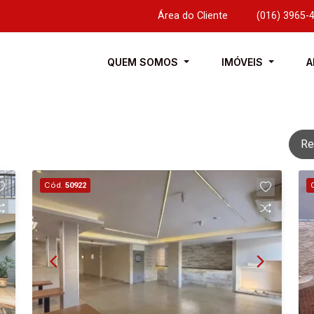
Área do Cliente
|
(016) 3965-
QUEM SOMOS
IMÓVEIS
A
Re
Cód.
50922