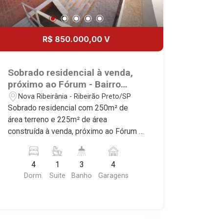
R$ 850.000,00 V
Sobrado residencial à venda,
próximo ao Fórum - Bairro
Nova Ribeirânia, Ribeirão
Nova Ribeirânia - Ribeirão Preto/SP
Preto/SP.
Sobrado residencial com 250m² de
área terreno e 225m² de área
construída à venda, próximo ao Fórum -
Bairro Nova Ribeirânia, Ribeirão
Preto/SP. Conheça as características
4
1
3
4
deste imóvel que a Martinelli
Dorm.
Suite
Banho
Garagens
Imobiliária selecionou para você: -
250m² de área terreno e 225m² de área
construída - 4 dormitórios com
armários, sendo 1 suíte - Banheiro