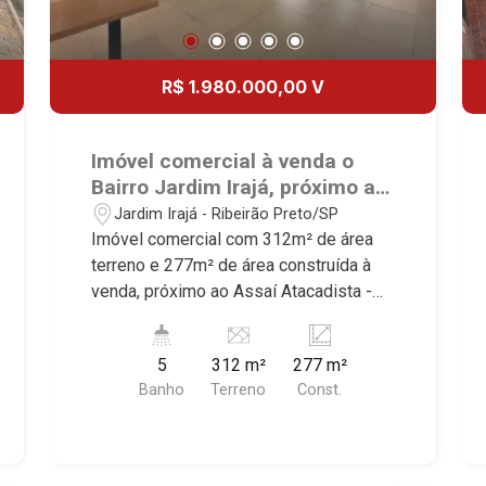
R$ 1.980.000,00 V
Imóvel comercial à venda o
Bairro Jardim Irajá, próximo ao
Assaí Atacadista - Ribeirão
Jardim Irajá - Ribeirão Preto/SP
Preto/SP.
Imóvel comercial com 312m² de área
terreno e 277m² de área construída à
venda, próximo ao Assaí Atacadista -
Bairro Jardim Botânico, Ribeirão
Preto/SP. Conheça as características
5
312 m²
277 m²
deste imóvel que a Martinelli
Banho
Terreno
Const.
Imobiliária selecionou para você: -
312m² de área terreno e 277m² de área
construída - Vitrine - Salão climatizado
- Sala multiuso - Sistema de som - 2