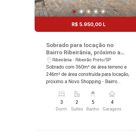
R$ 5.950,00 L
Sobrado para locação no
Bairro Ribeirânia, próximo a
Novo Shopping - Ribeirão
Ribeirânia - Ribeirão Preto/SP
Preto/SP.
Sobrado com 360m² de área terreno e
246m² de área construída para locação,
próximo a Novo Shopping - Bairro
Ribeirânia, Ribeirão Preto/SP. Conheça
as características deste imóvel que a
3
2
5
4
Martinelli Imobiliária selecionou para
Dorm.
Suítes
Banho
Garagens
você: - 360m² de área terreno e 246m²
de área construída - 2 dormitórios com
armários e ar-condicionado sendo 2
suítes - Sala 2 ambientes - Lavabo -