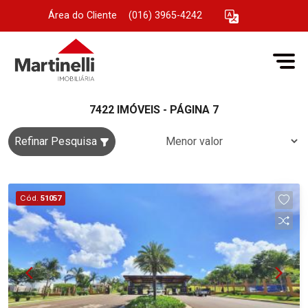
Área do Cliente
|
(016) 3965-4242
7422 IMÓVEIS - PÁGINA 7
Refinar Pesquisa
Cód.
51057