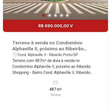
R$ 690.000,00 V
Terreno à venda no Condomínio
Alphaville II, próximo ao Ribeirão
Shopping - Ribeirão Preto/SP.
Cond. Alphaville II - Ribeirão Preto/SP
Terreno com 487m² de área à venda no
Condomínio Alphaville II, próximo ao Ribeirão
Shopping - Bairro Cond. Alphaville II, Ribeirão
Preto/SP. Conheça as características deste
imóvel que a Martinelli Imobiliária selecionou
487 m²
para você: - 487m² de área terreno - Declive -
Terreno
Condomínio fechado - Portaria 24ht - Alto padrão
Martinelli Imobiliária - excelência absoluta no
mercado imobiliário de Ribeirão Preto.