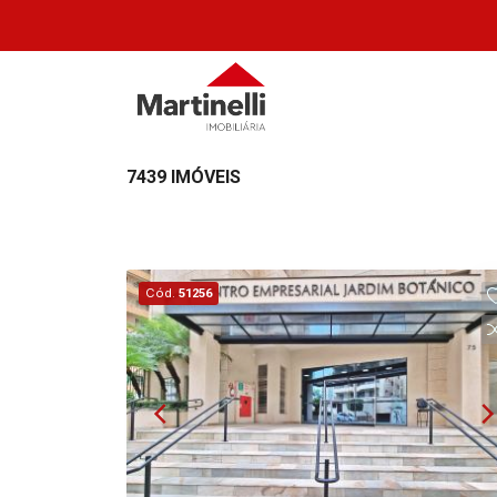
7439 IMÓVEIS
Cód.
51256