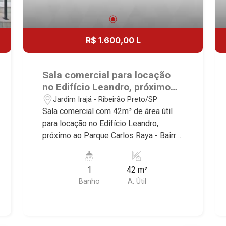
R$ 1.600,00 L
Sala comercial para locação
no Edifício Leandro, próximo
ao Parque Carlos Raya -
Jardim Irajá - Ribeirão Preto/SP
Ribeirão Preto/SP.
Sala comercial com 42m² de área útil
para locação no Edifício Leandro,
próximo ao Parque Carlos Raya - Bairro
Jardim Irajá, Ribeirão Preto/SP.
Conheça as características deste
1
42 m²
imóvel que a Martinelli Imobiliária
Banho
A. Útil
selecionou para você: - 42m² de área
útil - WC masculino e feminino - Copa
Martinelli Imobiliária - excelência
absoluta no mercado imobiliário de