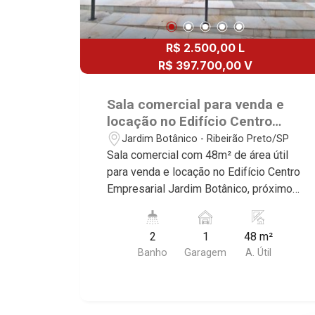
R$ 2.500,00 L
R$ 397.700,00 V
Sala comercial para venda e
locação no Edifício Centro
Empresarial Jardim Botânico,
Jardim Botânico - Ribeirão Preto/SP
próximo ao Parque Carlos Raya
Sala comercial com 48m² de área útil
- Ribeirão Preto/SP.
para venda e locação no Edifício Centro
Empresarial Jardim Botânico, próximo
ao Parque Carlos Raya - Bairro Jardim
Botânico, Ribeirão Preto/SP. Conheça
2
1
48 m²
as características deste imóvel que a
Banho
Garagem
A. Útil
Martinelli Imobiliária selecionou para
você: - 48m² de área útil - 2 WCs
masculino e feminino - Copa - 1 vaga
Martinelli Imobiliária - excelência