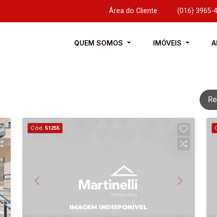
Área do Cliente
|
(016) 3965-
QUEM SOMOS
IMÓVEIS
A
Re
Cód.
51255