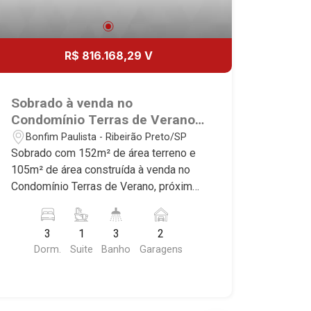
R$ 816.168,29 V
Sobrado à venda no
Condomínio Terras de Verano,
próximo ao Quinta dos Ventos
Bonfim Paulista - Ribeirão Preto/SP
- Ribeirão Preto/SP.
Sobrado com 152m² de área terreno e
105m² de área construída à venda no
Condomínio Terras de Verano, próximo
ao Quinta dos Ventos - Bairro Bonfim
Paulista, Ribeirão Preto/SP. Conheça as
3
1
3
2
características deste imóvel que a
Dorm.
Suite
Banho
Garagens
Martinelli Imobiliária selecionou para
você: - 152m² de área terreno e 105m²
de área construída - 3 dormitórios,
sendo 1 suíte - Banheiro social - Sala 2