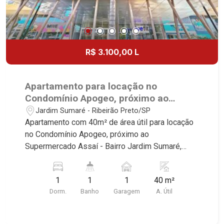
R$ 3.100,00 L
Apartamento para locação no
Condomínio Apogeo, próximo ao
Supermercado Assaí - Ribeirão
Jardim Sumaré - Ribeirão Preto/SP
Preto/SP.
Apartamento com 40m² de área útil para locação
no Condomínio Apogeo, próximo ao
Supermercado Assaí - Bairro Jardim Sumaré,
Ribeirão Preto/SP. Conheça as características
deste imóvel que a Martinelli Imobiliária
1
1
1
40 m²
selecionou para você: - 40m² de área útil - 1
Dorm.
Banho
Garagem
A. Útil
dormitório com armários e ar-condicionado -
Banheiro social - Sala 2 ambientes - Cozinha e
área de serviço - 1 vaga Martinelli Imobiliária -