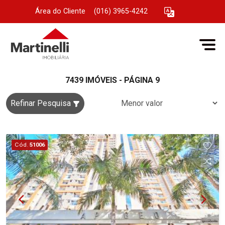
Área do Cliente
|
(016) 3965-4242
7439 IMÓVEIS - PÁGINA 9
Refinar Pesquisa
Cód.
51006