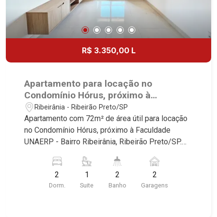
R$ 3.350,00 L
Apartamento para locação no
Condomínio Hórus, próximo à
Faculdade UNAERP - Ribeirão Preto/SP.
Ribeirânia - Ribeirão Preto/SP
Apartamento com 72m² de área útil para locação
no Condomínio Hórus, próximo à Faculdade
UNAERP - Bairro Ribeirânia, Ribeirão Preto/SP.
Conheça as características deste imóvel que a
Martinelli Imobiliária selecionou para você: -
2
1
2
2
72m² de área útil - 2 dormitórios com armários
Dorm.
Suite
Banho
Garagens
sendo 1 suíte - Banheiro social - Sala 2
ambientes - Cozinha e área de serviço
planejadas - 2 vagas Martinelli Imobiliária -