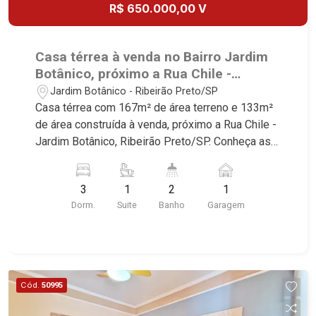
Paulistano, Lagoinha, Ribeirânia, Nova Ribeirânia,
R$ 650.000,00 V
Jardim Macedo, Jardim São Luiz, Centro, Jardim
Flórida, Jardim Centenário, Recreio das Acácias,
Jardim Ana Maria, San Marco, Vila Romana,
Casa térrea à venda no Bairro Jardim
Bosque dos Juritis, Jardim dos Guaporés e Bella
Botânico, próximo a Rua Chile -
Città Residencial e Industrial. Avenida João Fiúsa,
Ribeirão Preto/SP.
Jardim Botânico - Ribeirão Preto/SP
1051 - Alto da Boa Vista | Ribeirão Preto
Casa térrea com 167m² de área terreno e 133m²
de área construída à venda, próximo a Rua Chile -
Jardim Botânico, Ribeirão Preto/SP. Conheça as
características deste imóvel que a Martinelli
Imobiliária selecionou para você: - 167m² de área
3
1
2
1
terreno e 133m² de área construída - 3
Dorm.
Suite
Banho
Garagem
dormitórios sendo 1 suíte - Banheiro social - Sala
2 ambientes - Cozinha - Área de serviço -
Corredor lateral - 1 vaga Martinelli Imobiliária -
excelência absoluta no mercado imobiliário de
Ribeirão Preto. Referência em imóveis de alto
Cód.
50995
padrão, somos especialistas na venda e locação
de casas e terrenos residenciais e comerciais