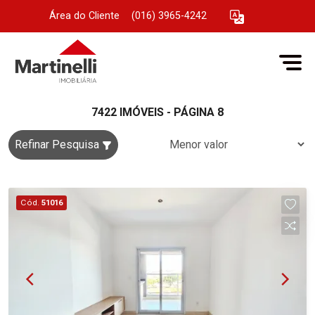
Área do Cliente
|
(016) 3965-4242
7422 IMÓVEIS - PÁGINA 8
Refinar Pesquisa
Cód.
51016