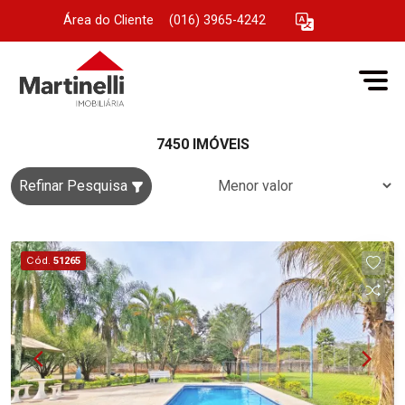
Área do Cliente
|
(016) 3965-4242
7450 IMÓVEIS
Refinar Pesquisa
Cód.
51265