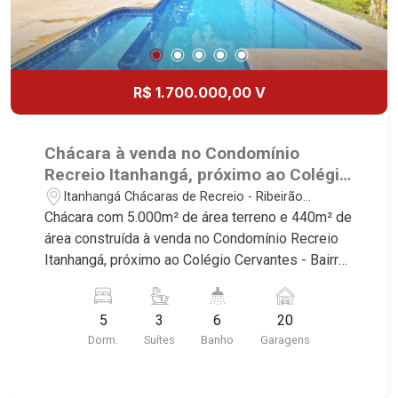
R$ 1.700.000,00 V
Chácara à venda no Condomínio
Recreio Itanhangá, próximo ao Colégio
Cervantes - Ribeirão Preto/SP.
Itanhangá Chácaras de Recreio - Ribeirão
Preto/SP
Chácara com 5.000m² de área terreno e 440m² de
área construída à venda no Condomínio Recreio
Itanhangá, próximo ao Colégio Cervantes - Bairro
Itanhangá Chácaras de Recreio, Ribeirão
Preto/SP. Conheça as características deste
5
3
6
20
imóvel que a Martinelli Imobiliária selecionou
Dorm.
Suítes
Banho
Garagens
para você: - 5.000m² de área terreno e 440m² de
área construída - 5 dormitórios, sendo 3 suítes e
2 com armários - Sala 2 ambientes - 2 cozinha