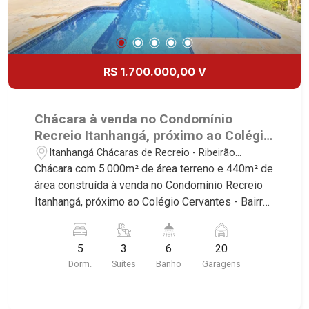
R$ 1.700.000,00 V
Chácara à venda no Condomínio
Recreio Itanhangá, próximo ao Colégio
Cervantes - Ribeirão Preto/SP.
Itanhangá Chácaras de Recreio - Ribeirão
Preto/SP
Chácara com 5.000m² de área terreno e 440m² de
área construída à venda no Condomínio Recreio
Itanhangá, próximo ao Colégio Cervantes - Bairro
Itanhangá Chácaras de Recreio, Ribeirão
Preto/SP. Conheça as características deste
5
3
6
20
imóvel que a Martinelli Imobiliária selecionou
Dorm.
Suítes
Banho
Garagens
para você: - 5.000m² de área terreno e 440m² de
área construída - 5 dormitórios, sendo 3 suítes e
2 com armários - Sala 2 ambientes - 2 cozinha