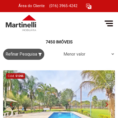
Área do Cliente
|
(016) 3965-4242
7450 IMÓVEIS
Refinar Pesquisa
Cód.
51265