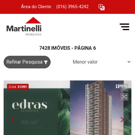
Área do Cliente
|
(016) 3965-4242
7428 IMÓVEIS - PÁGINA 6
Refinar Pesquisa
Cód.
51091