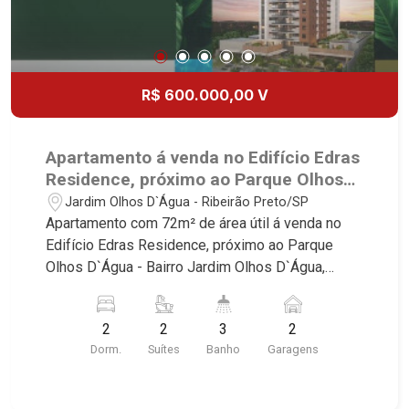
R$ 600.000,00 V
Apartamento á venda no Edifício Edras
Residence, próximo ao Parque Olhos
D`Água - Ribeirão Preto/SP.
Jardim Olhos D`Água - Ribeirão Preto/SP
Apartamento com 72m² de área útil á venda no
Edifício Edras Residence, próximo ao Parque
Olhos D`Água - Bairro Jardim Olhos D`Água,
Ribeirão Preto/SP. Conheça as características
deste imóvel que a Martinelli Imobiliária
2
2
3
2
selecionou para você: - 72m² de área útil - 2
Dorm.
Suítes
Banho
Garagens
suítes com armários e ar-condicionado - Sala 2
ambientes - Lavabo - Cozinha e área de serviço
planejadas - Sacada gourmet com churrasqueira -