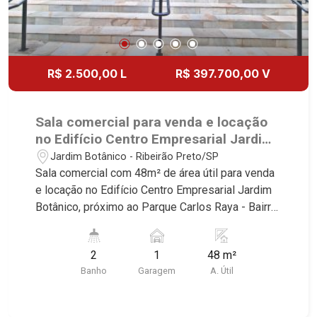
R$ 2.500,00 L
R$ 397.700,00 V
Sala comercial para venda e locação
no Edifício Centro Empresarial Jardim
Botânico, próximo ao Parque Carlos
Jardim Botânico - Ribeirão Preto/SP
Raya - Ribeirão Preto/SP.
Sala comercial com 48m² de área útil para venda
e locação no Edifício Centro Empresarial Jardim
Botânico, próximo ao Parque Carlos Raya - Bairro
Jardim Botânico, Ribeirão Preto/SP. Conheça as
características deste imóvel que a Martinelli
2
1
48 m²
Imobiliária selecionou para você: - 48m² de área
Banho
Garagem
A. Útil
útil - 2 WCs masculino e feminino - Copa - 1 vaga
Martinelli Imobiliária - excelência absoluta no
mercado imobiliário de Ribeirão Preto.