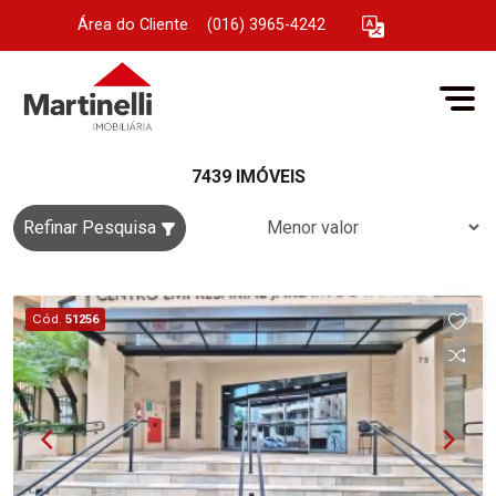
Área do Cliente
|
(016) 3965-4242
7439 IMÓVEIS
Refinar Pesquisa
Cód.
51256