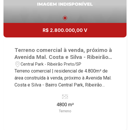
R$ 2.800.000,00 V
Terreno comercial à venda, próximo à
Avenida Mal. Costa e Silva - Ribeirão
Preto/SP.
Central Park - Ribeirão Preto/SP
Terreno comercial | residencial de 4.800m² de
área construída à venda, próximo à Avenida Mal.
Costa e Silva - Bairro Central Park, Ribeirão
Preto/SP. Conheça as características deste
imóvel que a Martinelli Imobiliária selecionou
4800 m²
para você: - 4.800m² de área terreno - Projeto
Terreno
aprovado de 96 apartamentos de uma vaga com
área de lazer Martinelli Imobiliária - excelência
absoluta no mercado imobiliário de Ribeirão