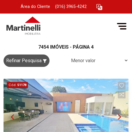
Área do Cliente
|
(016) 3965-4242
7454 IMÓVEIS - PÁGINA 4
Refinar Pesquisa
Cód.
51178