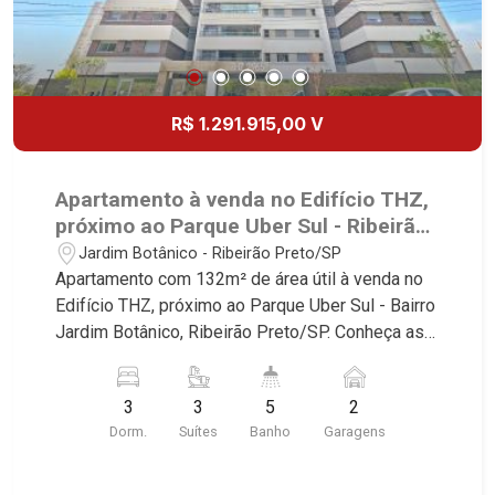
Nova Aliança, Boulevard, Higienópolis, Sumaré,
Jardim América, Alto do Ipê, Jardim Irajá, Royal
Park, Jardim Califórnia, Quinta da Primavera,
Bonfim Paulista, Vila Seixas, Jardim Paulista,
Jardim Paulistano, Lagoinha, Ribeirânia, Nova
R$ 1.291.915,00 V
Ribeirânia, Jardim Macedo, Jardim São Luiz,
Centro, Jardim Flórida, Jardim Centenário,
Recreio das Acácias, Jardim Ana Maria, San
Apartamento à venda no Edifício THZ,
Marco, Vila Romana, Bosque dos Juritis, Jardim
próximo ao Parque Uber Sul - Ribeirão
dos Guaporés e Bella Città Residencial e
Preto/SP.
Jardim Botânico - Ribeirão Preto/SP
Industrial. Avenida João Fiúsa, 1051 - Alto da Boa
Apartamento com 132m² de área útil à venda no
Vista | Ribeirão Preto
Edifício THZ, próximo ao Parque Uber Sul - Bairro
Jardim Botânico, Ribeirão Preto/SP. Conheça as
características deste imóvel que a Martinelli
Imobiliária selecionou para você: - 132m² de área
3
3
5
2
útil - 3 suítes - Sala 2 ambientes - Lavabo -
Dorm.
Suítes
Banho
Garagens
Cozinha - Área de serviço - Banheiro de serviço -
Varanda gourmet - 2 vagas Martinelli Imobiliária -
excelência absoluta no mercado imobiliário de