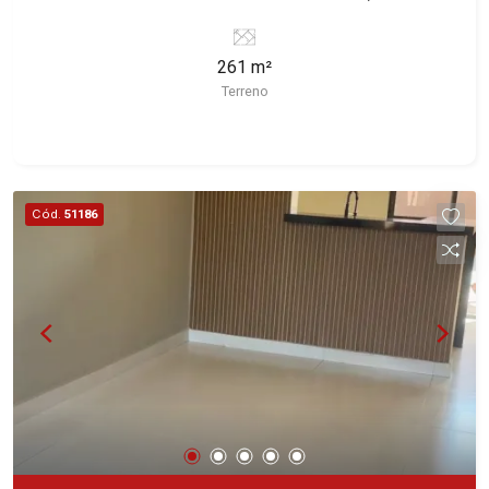
Ribeirão Preto/SP. Conheça as características
deste imóvel que a Martinelli Imobiliária
261 m²
selecionou para você: - 261m² de área terreno -
Terreno
Plano Martinelli Imobiliária - excelência absoluta
no mercado imobiliário de Ribeirão Preto.
Referência em imóveis de alto padrão, somos
especialistas na venda e locação de casas e
terrenos residenciais e comerciais nos bairros
Cód.
51186
mais desejados da Zona Sul, reconhecidos por
sua segurança, infraestrutura e qualidade de vida
incomparável. Atuamos nos bairros de maior
prestígio da região, como: Alto da Boa Vista,
Jardim Botânico, Jardim Olhos D`Água, Vila do
Golfe, City Ribeirão, Jardim Canadá, Guaporé,
Ilhas do Sul, Jardim Nova Aliança, Boulevard,
Higienópolis, Sumaré, Jardim América, Alto do
Ipê, Jardim Irajá, Royal Park, Jardim Califórnia,
Quinta da Primavera, Bonfim Paulista, Vila Seixas,