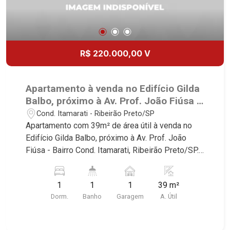
R$ 220.000,00 V
Apartamento à venda no Edifício Gilda
Balbo, próximo à Av. Prof. João Fiúsa -
Ribeirão Preto/SP.
Cond. Itamarati - Ribeirão Preto/SP
Apartamento com 39m² de área útil à venda no
Edifício Gilda Balbo, próximo à Av. Prof. João
Fiúsa - Bairro Cond. Itamarati, Ribeirão Preto/SP.
Conheça as características deste imóvel que a
Martinelli Imobiliária selecionou para você: -
1
1
1
39 m²
39m² de área útil - 1 dormitórios com armário e
Dorm.
Banho
Garagem
A. Útil
ar-condicioando - Banheiro social - Sala 2
ambientes - Cozinha planejada - Área de serviço
- Sacada - 1 vaga Martinelli Imobiliária -