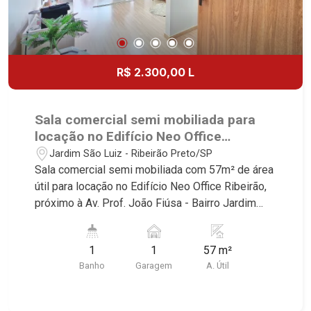
R$ 2.300,00 L
Sala comercial semi mobiliada para
locação no Edifício Neo Office
Ribeirão, próximo à Av. Prof. João
Jardim São Luiz - Ribeirão Preto/SP
Fiúsa - Ribeirão Preto/SP.
Sala comercial semi mobiliada com 57m² de área
útil para locação no Edifício Neo Office Ribeirão,
próximo à Av. Prof. João Fiúsa - Bairro Jardim
São Luiz, Ribeirão Preto/SP. Conheça as
características deste imóvel que a Martinelli
1
1
57 m²
Imobiliária selecionou para você: - 57m² de área
Banho
Garagem
A. Útil
útil - 1 WC - 1 vaga Martinelli Imobiliária -
excelência absoluta no mercado imobiliário de
Ribeirão Preto. Referência em imóveis de alto