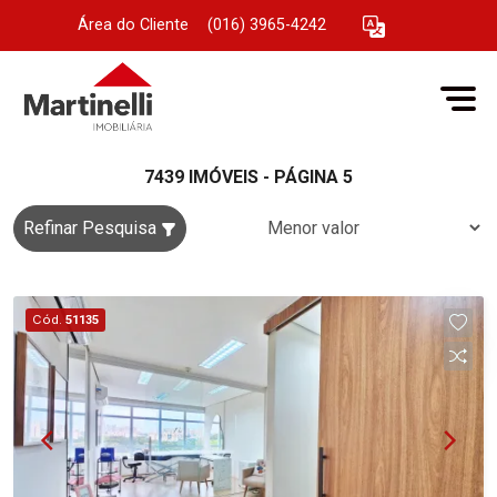
Área do Cliente
|
(016) 3965-4242
7439 IMÓVEIS - PÁGINA 5
Refinar Pesquisa
Cód.
51135