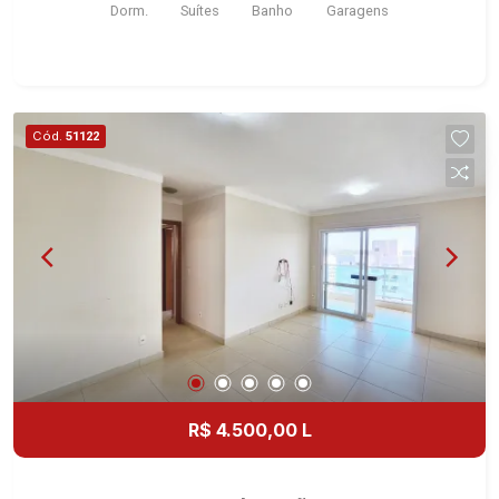
Dorm.
Suítes
Banho
Garagens
para você: - 411m² de área terreno e 215m² de
área construída - 4 dormitórios com armários e
ar-condicionado sendo 03 suítes - Sala 2
ambientes - Lavabo - Cozinha e Área de serviço
planejadas - Quintal - Churrasqueira - Corredor
Cód.
51122
lateral - Jardim - 4 vagas Martinelli Imobiliária -
excelência absoluta no mercado imobiliário de
Ribeirão Preto. Referência em imóveis de alto
padrão, somos especialistas na venda e locação
de casas térreas, sobrados e terrenos nos mais
desejados condomínios da Zona Sul, conhecidos
por sua segurança, infraestrutura completa e
qualidade de vida incomparável. Atuamos nos
empreendimentos de maior prestígio da região,
incluindo: Reserva Santa Luisa, Buganville, Jardim
Olhos D`Água, Borda do Parque, Borda da Mata,
R$ 4.500,00 L
Bela Vista, Terras Alpha, Alphaville I, II e III,
Jardim Nova Aliança Sul, Alto do Vale, Colina do
Golfe, Terras de Florença, Terras de Siena, Quinta