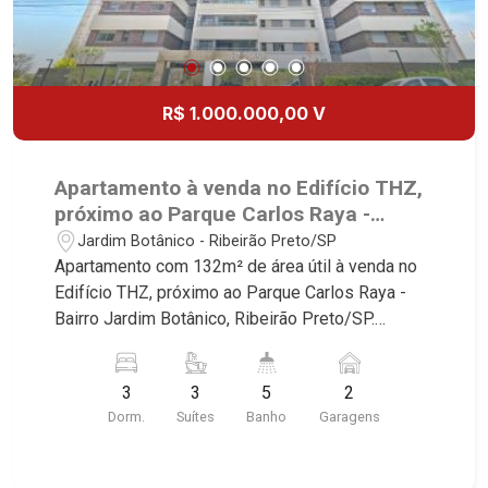
R$ 1.000.000,00 V
Apartamento à venda no Edifício THZ,
próximo ao Parque Carlos Raya -
Ribeirão Preto/SP.
Jardim Botânico - Ribeirão Preto/SP
Apartamento com 132m² de área útil à venda no
Edifício THZ, próximo ao Parque Carlos Raya -
Bairro Jardim Botânico, Ribeirão Preto/SP.
Conheça as características deste imóvel que a
Martinelli Imobiliária selecionou para você: -
3
3
5
2
132m² de área útil - 3 suítes - Sala 3 ambientes -
Dorm.
Suítes
Banho
Garagens
Lavabo - Cozinha - Área de serviço - Sacada - 2
vagas Martinelli Imobiliária - excelência absoluta
no mercado imobiliário de Ribeirão Preto.