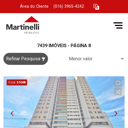
Área do Cliente
|
(016) 3965-4242
7439 IMÓVEIS - PÁGINA 8
Refinar Pesquisa
Cód.
51048