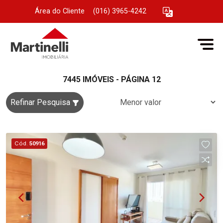
Área do Cliente
|
(016) 3965-4242
7445 IMÓVEIS - PÁGINA 12
Refinar Pesquisa
Cód.
50916