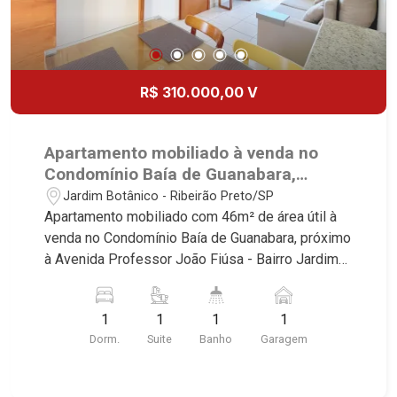
R$ 310.000,00 V
Apartamento mobiliado à venda no
Condomínio Baía de Guanabara,
próximo à Avenida Professor João
Jardim Botânico - Ribeirão Preto/SP
Fiúsa - Ribeirão Preto/SP.
Apartamento mobiliado com 46m² de área útil à
venda no Condomínio Baía de Guanabara, próximo
à Avenida Professor João Fiúsa - Bairro Jardim
Botânico, Ribeirão Preto/SP. Conheça as
características deste imóvel que a Martinelli
1
1
1
1
Imobiliária selecionou para você: - 46m² de área
Dorm.
Suite
Banho
Garagem
útil - 1 suíte com armários e ar-condicionado -
Sala 2 ambientes - Cozinha e área de serviço
planejadas - Sacada - 1 vaga Martinelli Imobiliária