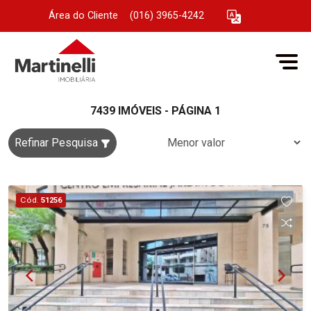
Área do Cliente
|
(016) 3965-4242
7439 IMÓVEIS - PÁGINA 1
Refinar Pesquisa
Cód.
51256