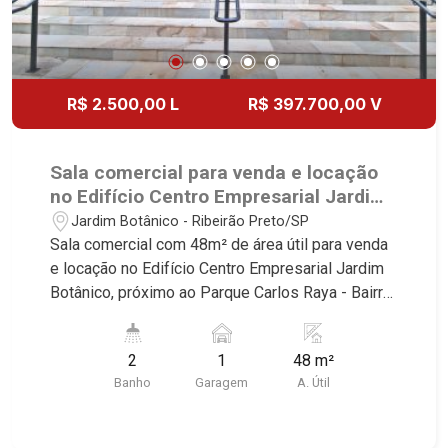
R$ 2.500,00 L
R$ 397.700,00 V
Sala comercial para venda e locação
no Edifício Centro Empresarial Jardim
Botânico, próximo ao Parque Carlos
Jardim Botânico - Ribeirão Preto/SP
Raya - Ribeirão Preto/SP.
Sala comercial com 48m² de área útil para venda
e locação no Edifício Centro Empresarial Jardim
Botânico, próximo ao Parque Carlos Raya - Bairro
Jardim Botânico, Ribeirão Preto/SP. Conheça as
características deste imóvel que a Martinelli
2
1
48 m²
Imobiliária selecionou para você: - 48m² de área
Banho
Garagem
A. Útil
útil - 2 WCs masculino e feminino - Copa - 1 vaga
Martinelli Imobiliária - excelência absoluta no
mercado imobiliário de Ribeirão Preto.