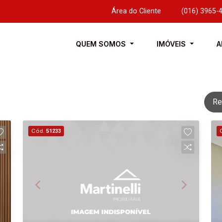
Área do Cliente
|
(016) 3965-
QUEM SOMOS
IMÓVEIS
A
Re
Cód.
51233