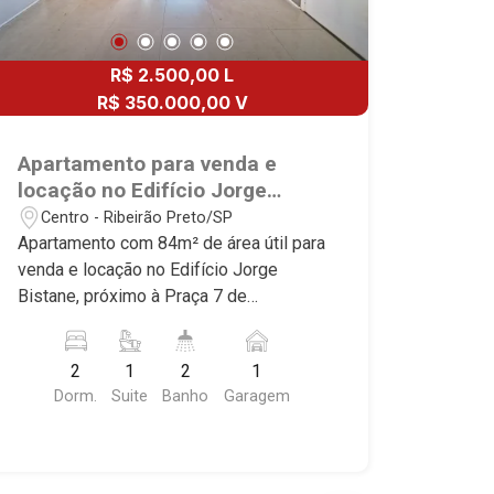
R$ 2.500,00 L
R$ 350.000,00 V
Apartamento para venda e
locação no Edifício Jorge
Bistane, próximo à Praça 7 de
Centro - Ribeirão Preto/SP
Setembro - Ribeirão Preto/SP.
Apartamento com 84m² de área útil para
venda e locação no Edifício Jorge
Bistane, próximo à Praça 7 de
Setembro - Bairro Centro, Ribeirão
Preto/SP. Conheça as características
2
1
2
1
deste imóvel que a Martinelli
Dorm.
Suite
Banho
Garagem
Imobiliária selecionou para você: -
84m² de área útil - 2 dormitórios com
armários, sendo 1 suíte - Banheiro
social - Sala 2 ambientes - Cozinha e