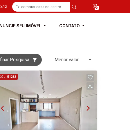
4242
NUNCIE SEU IMÓVEL
CONTATO
finar Pesquisa
Cód.
51232