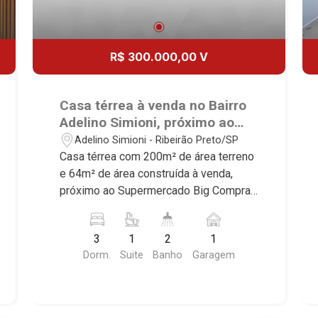
R$ 300.000,00 V
Casa térrea à venda no Bairro
Adelino Simioni, próximo ao
Supermercado Big Compra -
Adelino Simioni - Ribeirão Preto/SP
Ribeirão Preto/SP.
Casa térrea com 200m² de área terreno
e 64m² de área construída à venda,
próximo ao Supermercado Big Compra -
Bairro Adelino Simioni, Ribeirão
Preto/SP. Conheça as características
3
1
2
1
deste imóvel que a Martinelli
Dorm.
Suite
Banho
Garagem
Imobiliária selecionou para você: -
200m² de área terreno e 64m² de área
construída - 3 dormitórios, sendo 1
suíte - Banheiro social - Sala 2