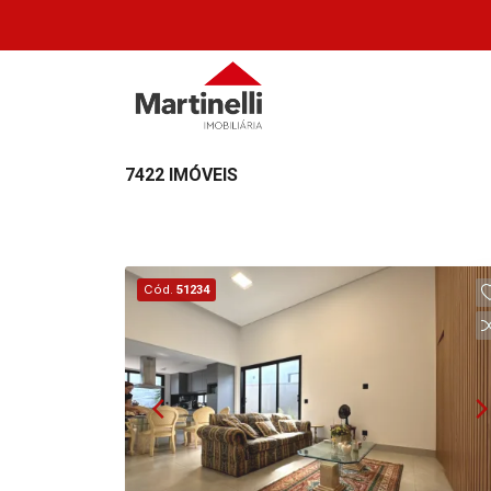
7422 IMÓVEIS
Cód.
51234