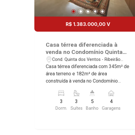
R$ 1.383.000,00 V
Casa térrea diferenciada à
venda no Condomínio Quinta
dos Ventos, próximo ao
Cond. Quinta dos Ventos - Ribeirão
Shopping Iguatemi - Ribeirão
Preto/SP
Casa térrea diferenciada com 345m² de
Preto/SP.
área terreno e 182m² de área
construída à venda no Condomínio
Quinta dos Ventos, próximo ao
Shopping Iguatemi - Bairro Cond. Quinta
3
3
5
4
Dos Ventos, Ribeirão Preto/SP.
Dorm.
Suítes
Banho
Garagens
Conheça as características deste
imóvel que a Martinelli Imobiliária
selecionou para você: - 345m² de área
terreno e 182m² de área construída - 3