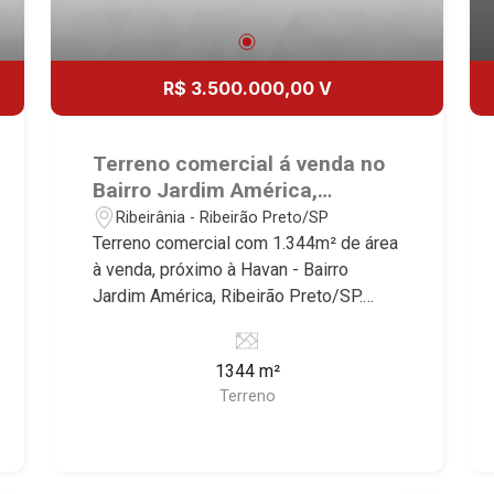
R$ 3.500.000,00 V
Terreno comercial á venda no
Bairro Jardim América,
próximo à Havan - Ribeirão
Ribeirânia - Ribeirão Preto/SP
Preto/SP.
Terreno comercial com 1.344m² de área
à venda, próximo à Havan - Bairro
Jardim América, Ribeirão Preto/SP.
Conheça as características deste
imóvel que a Martinelli Imobiliária
1344 m²
selecionou para você: - 1.344m² de
Terreno
área terreno - Ideal para empresas de
grande porte Martinelli Imobiliária -
excelência absoluta no mercado
imobiliário de Ribeirão Preto.