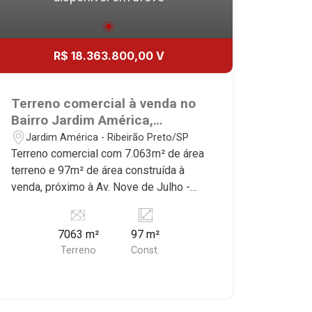
R$ 18.363.800,00 V
Terreno comercial à venda no
Bairro Jardim América,
próximo à Av. Nove de Julho -
Jardim América - Ribeirão Preto/SP
Ribeirão Preto/SP.
Terreno comercial com 7.063m² de área
terreno e 97m² de área construída à
venda, próximo à Av. Nove de Julho -
Bairro Jardim América, Ribeirão
Preto/SP. Conheça as características
7063 m²
97 m²
deste imóvel que a Martinelli
Terreno
Const.
Imobiliária selecionou para você: -
7.063m² de área terreno e 97m² de área
construída - Ideal para empresas de
grande porte Martinelli Imobiliária -