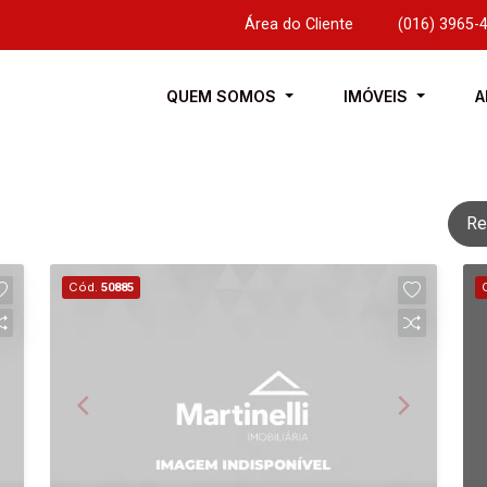
Área do Cliente
|
(016) 3965-
QUEM SOMOS
IMÓVEIS
A
Re
Cód.
50885