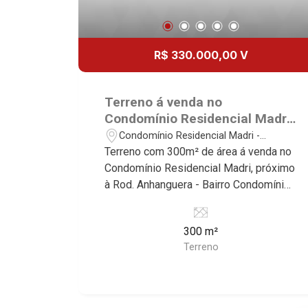
R$ 330.000,00 V
Terreno á venda no
Condomínio Residencial Madri,
próximo à Rod. Anhanguera -
Condomínio Residencial Madri -
Ribeirão Preto/SP.
Jardinópolis/SP
Terreno com 300m² de área á venda no
Condomínio Residencial Madri, próximo
à Rod. Anhanguera - Bairro Condomínio
Residencial Madri, Ribeirão Preto/SP.
Conheça as características deste
300 m²
imóvel que a Martinelli Imobiliária
Terreno
selecionou para você: - 300m² de área
terreno - Plano - Condomínio fechado -
Portaria 24hr Martinelli Imobiliária -
excelência absoluta no mercado