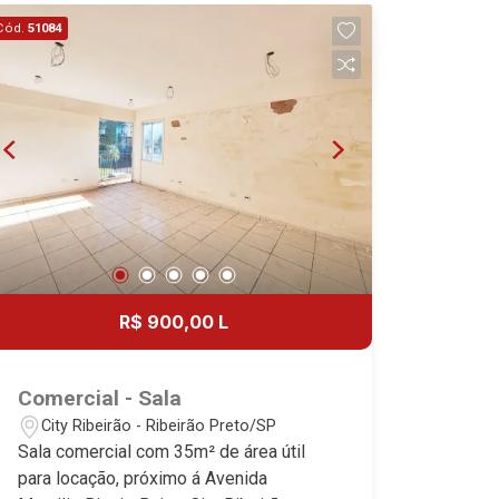
de serviço planejadas - Varanda
Cód.
51084
gourmet com churrasqueira - Iluminação
- 2 vagas - Alto padrão Martinelli
Imobiliária - excelência absoluta no
mercado imobiliário de Ribeirão Preto.
Referência em imóveis de alto padrão,
somos especialistas na venda e
locação de apartamentos nos
condomínios mais desejados da Zona
Sul, reconhecidos por sua segurança,
infraestrutura completa e qualidade de
vida incomparável. Atuamos nos
R$ 900,00 L
empreendimentos de maior prestígio
da região, incluindo: Marquises Park,
Les Alpes Residence, Porto Búzios,
Comercial - Sala
Sequóia, Blue Diamond, Mirante do Ipê,
City Ribeirão - Ribeirão Preto/SP
Hype, Grand Privilège, Grand Raya,
Sala comercial com 35m² de área útil
Grand Paysage, Praças do Sul, Uber
para locação, próximo á Avenida
Miró, Uber Corbusier, Le Monde Parc,