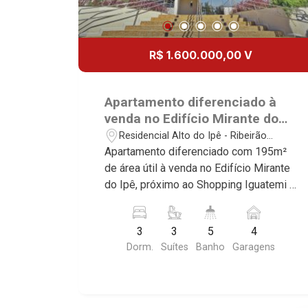
R$ 1.600.000,00 V
Apartamento diferenciado à
venda no Edifício Mirante do
Ipê, próximo ao Shopping
Residencial Alto do Ipê - Ribeirão
Iguatemi - Ribeirão Preto/SP.
Preto/SP
Apartamento diferenciado com 195m²
de área útil à venda no Edifício Mirante
do Ipê, próximo ao Shopping Iguatemi -
Bairro Residencial Alto do Ipê, Ribeirão
Preto/SP. Conheça as características
3
3
5
4
deste imóvel que a Martinelli
Dorm.
Suítes
Banho
Garagens
Imobiliária selecionou para você: -
195m² de área útil - 3 suítes com
armários e ar-condicionado - Sala 2
ambientes - Lavabo - Cozinha e área de