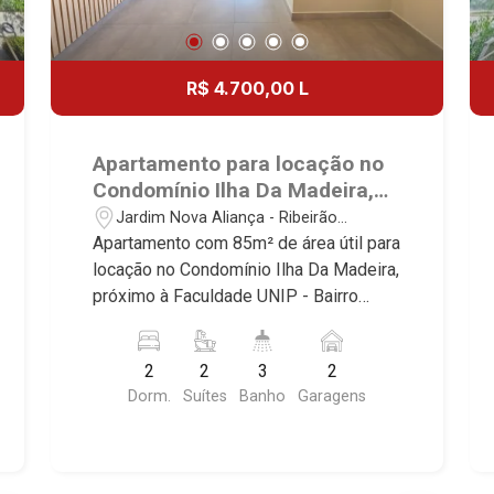
R$ 4.700,00 L
Apartamento para locação no
Condomínio Ilha Da Madeira,
próximo à Faculdade UNIP -
Jardim Nova Aliança - Ribeirão
Ribeirão Preto/SP.
Preto/SP
Apartamento com 85m² de área útil para
locação no Condomínio Ilha Da Madeira,
próximo à Faculdade UNIP - Bairro
Jardim Nova Aliança, Ribeirão Preto/SP.
Conheça as características deste
2
2
3
2
imóvel que a Martinelli Imobiliária
Dorm.
Suítes
Banho
Garagens
selecionou para você: - 85m² de área
útil - 2 suítes com armários e ar-
condicionado - Lavabo - Sala 2
ambientes - Cozinha e área de serviço