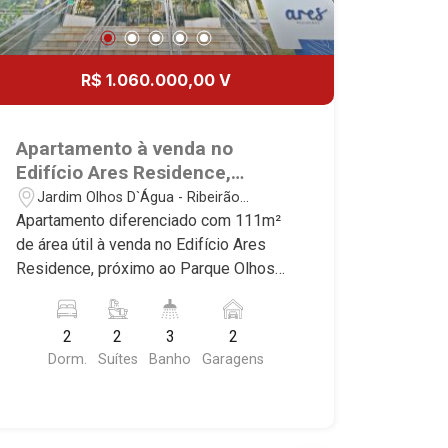
R$ 1.060.000,00 V
Apartamento à venda no
Edifício Ares Residence,
próximo ao Parque Olhos
Jardim Olhos D`Água - Ribeirão
D`água - Ribeirão Preto/SP.
Preto/SP
Apartamento diferenciado com 111m²
de área útil à venda no Edifício Ares
Residence, próximo ao Parque Olhos
D`água - Bairro Jardim Olhos D`água,
Ribeirão Preto/SP. Conheça as
2
2
3
2
características deste imóvel que a
Dorm.
Suítes
Banho
Garagens
Martinelli Imobiliária selecionou para
você: - 111m² de área útil - 2 suítes
com armários e ar-condicionado - Sala
2 ambientes - Lavabo - Cozinha e área