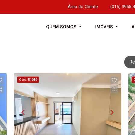
Área do Cliente
|
(016) 3965-
QUEM SOMOS
IMÓVEIS
A
Re
Cód.
51089