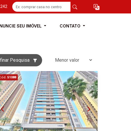
4242
NUNCIE SEU IMÓVEL
CONTATO
finar Pesquisa
Cód.
51088